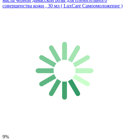
масла черной дамасской розы для пленительного
совершенства кожи , 30 мл ( LuxCare Самоомоложение )
9%