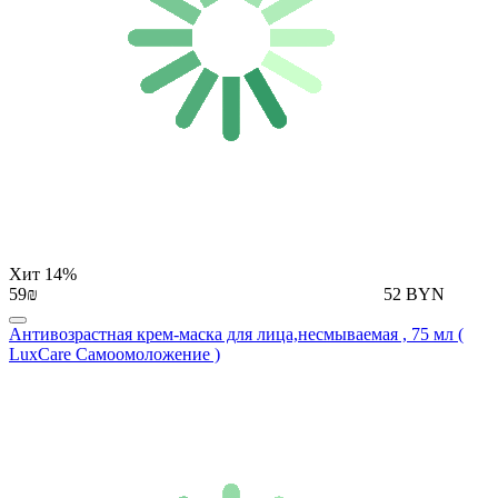
Хит
14%
59₪
52 BYN
Антивозрастная крем-маска для лица,несмываемая , 75 мл (
LuxCare Самоомоложение )