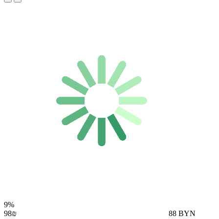
9%
98₪
88 BYN