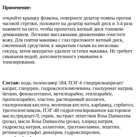
Применение:
откройте крышку флакона, поверните дозатор помпы против
часовой стрелки, положите на дозатор ватный диск и 3-4 раза
нажмите на него, чтобы пропитать ватный диск тоником-
демакияжем. Легкими массажными движениями очистите
кожу. Для снятия макияжа с глаз приложите ватный диск,
смоченный средством, к закрытым глазам на несколько
секунд, затем аккуратно удалите остатки макияжа. Не требует
смывания водой, дополнительного умывания и
тонизирования.
Состав:
вода, полоксамер 184, ПЭГ-6 глицерилкаприлат/
капрат, глицерин, гидроксиэтилмочевина, гиалуронат натрия,
бетаин, феноксиэтанол, метилпарабен, этилпарабен,
пропилпарабен, эластин, растворимый коллаген,
гиалуроновая кислота, молочная кислота, карбамид, сорбитол,
триэтиленгликоль, ПЭГ-40 гидрогенизированное касторовое
масло,тридецет-9, серин, экстракт лепестков Rosa Damascena
(розы), масло Rosa Damascena (розы), хлорид натрия,
гидроксид натрия, аллантоин, триэтаноламин, лецитин,
ретинилдисульфат динатрия, годроксипролин,