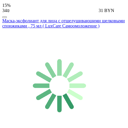
15%
34₪
31 BYN
Маска-эксфолиант для лица с отшелушивающими шелковыми
спонжиками , 75 мл ( LuxCare Самоомоложение )