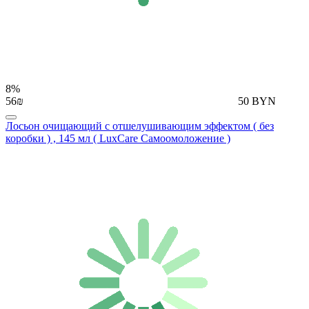
8%
56₪
50 BYN
Лосьон очищающий с отшелушивающим эффектом ( без
коробки ) , 145 мл ( LuxCare Самоомоложение )