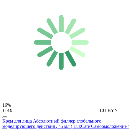
16%
114₪
101 BYN
Крем для лица Абсолютный филлер глобального
моделирующего действия , 45 мл ( LuxCare Самоомоложение )