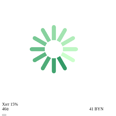
Хит
15%
46₪
41 BYN