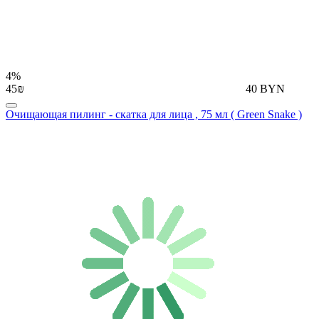
4%
45₪
40 BYN
Очищающая пилинг - скатка для лица , 75 мл ( Green Snake )