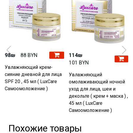
98₪
88 BYN
114₪
101 BYN
Увлажняющий крем-
сияние дневной для лица
Увлажняющий
SPF 20 , 45 мл ( LuxCare
омолаживающий ночной
Самоомоложение )
уход для лица, шеи и
декольте ( крем + маска ) ,
45 мл ( LuxCare
Самоомоложение )
Похожие товары