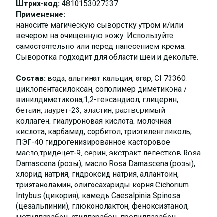
Штрих-код:
4810153027337
Применение:
наносите магическую сыворотку утром и/или
вечером на очищенную кожу. Используйте
самостоятельно или перед нанесением крема.
Сыворотка подходит для области шеи и декольте.
Состав:
вода, альгинат кальция, агар, CI 73360,
циклопентасилоксан, сополимер диметикона /
винилдиметикона,1,2-гександиол, глицерин,
бетаин, лаурет-23, эластин, растворимый
коллаген, гиалуроновая кислота, молочная
кислота, карбамид, сорбитол, триэтиленгликоль,
ПЭГ-40 гидрогенизированное касторовое
масло,тридецет-9, серин, экстракт лепестков Rosa
Damascena (розы), масло Rosa Damascena (розы),
хлорид натрия, гидроксид натрия, аллантоин,
триэтаноламин, олигосахариды корня Cichorium
Intybus (цикория), камедь Caesalpinia Spinosa
(цезальпинии), глюконолактон, феноксиэтанол,
метилпарабен, этилпарабен, пропилпарабен,