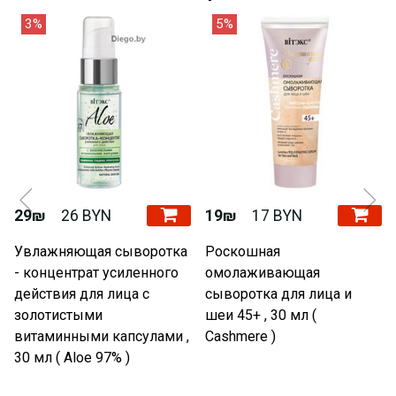
3%
5%
29₪
26 BYN
19₪
17 BYN
Увлажняющая сыворотка
Роскошная
- концентрат усиленного
омолаживающая
действия для лица с
сыворотка для лица и
золотистыми
шеи 45+ , 30 мл (
витаминными капсулами ,
Cashmere )
30 мл ( Aloe 97% )