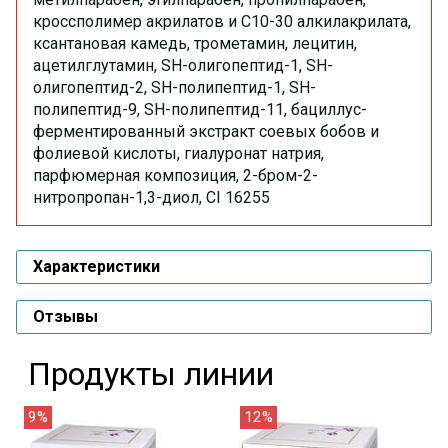
кроссполимер акрилатов и C10-30 алкилакрилата,
ксантановая камедь, трометамин, лецитин,
ацетилглутамин, SH-олигопептид-1, SH-
олигопептид-2, SH-полипептид-1, SH-
полипептид-9, SH-полипептид-11, бациллус-
ферментированный экстракт соевых бобов и
фолиевой кислоты, гиалуронат натрия,
парфюмерная композиция, 2-бром-2-
нитропропан-1,3-диол, CI 16255
Характеристики
Отзывы
Продукты линии
9%
12%