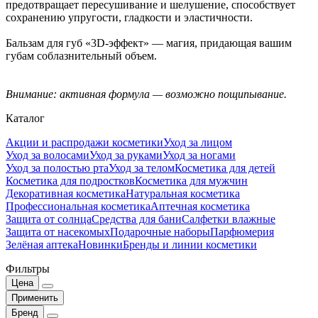
предотвращает пересушивание и шелушение, способствует
сохранению упругости, гладкости и эластичности.
Бальзам для губ «3D-эффект» — магия, придающая вашим
губам соблазнительный объем.
Внимание: активная формула — возможно пощипывание.
Каталог
Акции и распродажи косметики
Уход за лицом
Уход за волосами
Уход за руками
Уход за ногами
Уход за полостью рта
Уход за телом
Косметика для детей
Косметика для подростков
Косметика для мужчин
Декоративная косметика
Натуральная косметика
Профессиональная косметика
Аптечная косметика
Защита от солнца
Средства для бани
Салфетки влажные
Защита от насекомых
Подарочные наборы
Парфюмерия
Зелёная аптека
Новинки
Бренды и линии косметики
Фильтры
Цена
Применить
Бренд