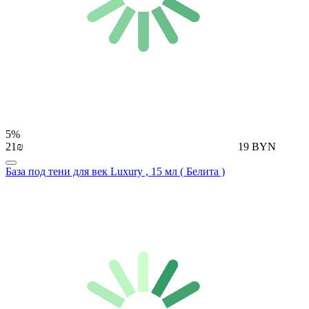
5%
21₪
19 BYN
База под тени для век Luxury , 15 мл ( Белита )