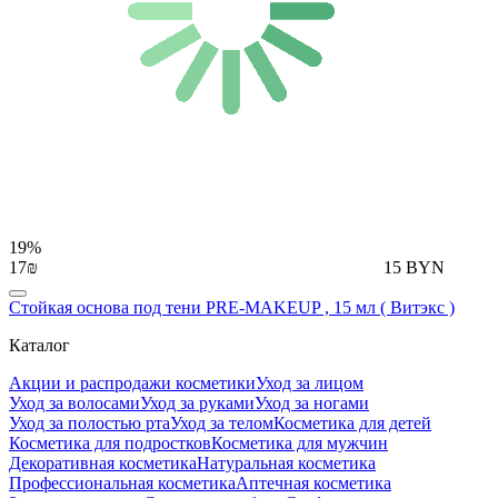
19%
17₪
15 BYN
Стойкая основа под тени PRE-MAKEUP , 15 мл ( Витэкс )
Каталог
Акции и распродажи косметики
Уход за лицом
Уход за волосами
Уход за руками
Уход за ногами
Уход за полостью рта
Уход за телом
Косметика для детей
Косметика для подростков
Косметика для мужчин
Декоративная косметика
Натуральная косметика
Профессиональная косметика
Аптечная косметика