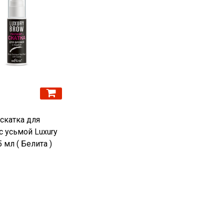
скатка для
с усьмой Luxury
5 мл ( Белита )