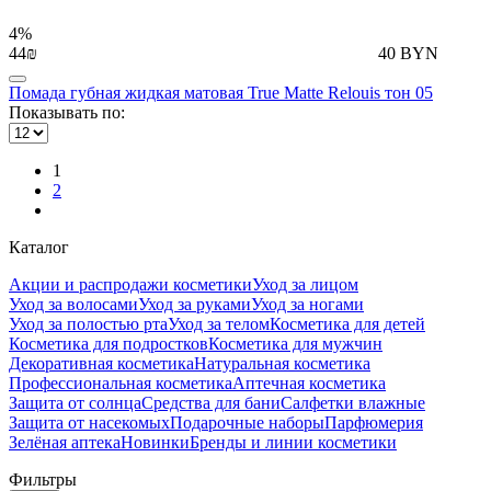
4%
44₪
40 BYN
Помада губная жидкая матовая True Matte Relouis тон 05
Показывать по:
1
2
Каталог
Акции и распродажи косметики
Уход за лицом
Уход за волосами
Уход за руками
Уход за ногами
Уход за полостью рта
Уход за телом
Косметика для детей
Косметика для подростков
Косметика для мужчин
Декоративная косметика
Натуральная косметика
Профессиональная косметика
Аптечная косметика
Защита от солнца
Средства для бани
Салфетки влажные
Защита от насекомых
Подарочные наборы
Парфюмерия
Зелёная аптека
Новинки
Бренды и линии косметики
Фильтры