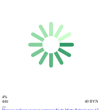
4%
44₪
40 BYN