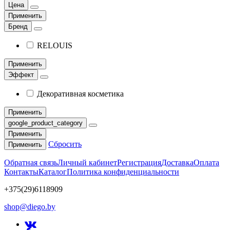
Цена
Применить
Бренд
RELOUIS
Применить
Эффект
Декоративная косметика
Применить
google_product_category
Применить
Сбросить
Применить
Обратная связь
Личный кабинет
Регистрация
Доставка
Оплата
Контакты
Каталог
Политика конфиденциальности
+375(29)6118909
shop@diego.by