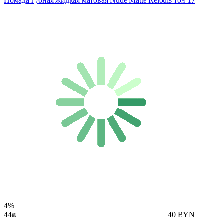
Помада губная жидкая матовая Nude Matte Relouis тон 17
4%
44₪
40 BYN