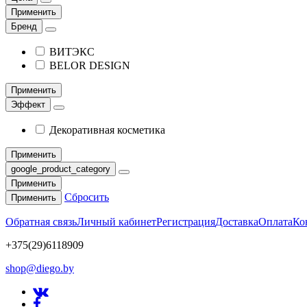
Применить
Бренд
ВИТЭКС
BELOR DESIGN
Применить
Эффект
Декоративная косметика
Применить
google_product_category
Применить
Сбросить
Применить
Обратная связь
Личный кабинет
Регистрация
Доставка
Оплата
Ко
+375(29)6118909
shop@diego.by