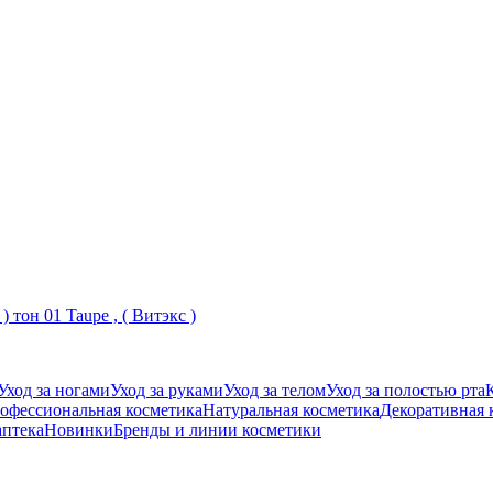
 тон 01 Taupe , ( Витэкс )
Уход за ногами
Уход за руками
Уход за телом
Уход за полостью рта
офессиональная косметика
Натуральная косметика
Декоративная 
аптека
Новинки
Бренды и линии косметики