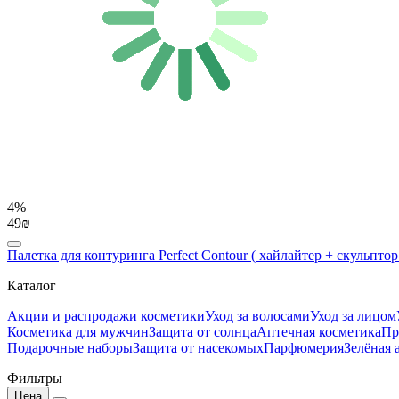
4%
49₪
Палетка для контуринга Perfect Contour ( хайлайтер + скульптор )
Каталог
Акции и распродажи косметики
Уход за волосами
Уход за лицом
Косметика для мужчин
Защита от солнца
Аптечная косметика
Пр
Подарочные наборы
Защита от насекомых
Парфюмерия
Зелёная 
Фильтры
Цена