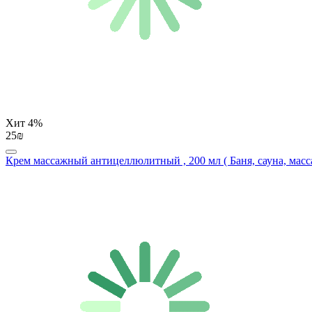
Хит
4%
25₪
Крем массажный антицеллюлитный , 200 мл ( Баня, сауна, масс