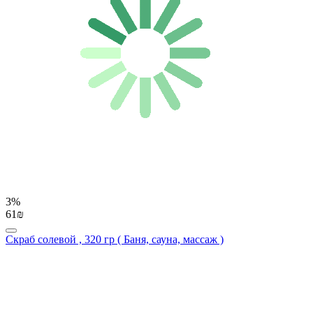
3%
61₪
Скраб солевой , 320 гр ( Баня, сауна, массаж )