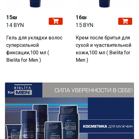
15₪
16₪
14 BYN
15 BYN
Гель для укладки волос
Крем после бритья для
суперсильной
сухой и чувствительной
фиксации,100 мл (
кожи,100 мл ( Bielita for
Bielita for Men )
Men )