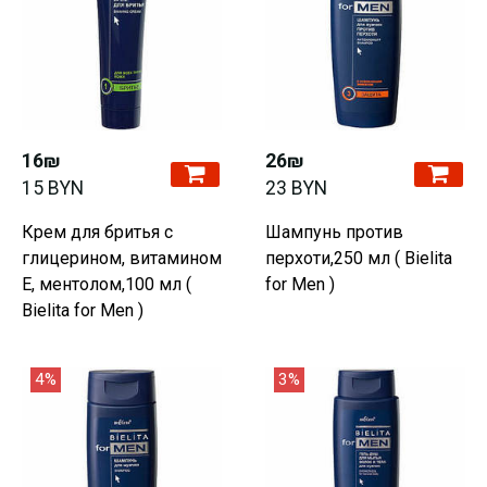
16₪
26₪
15 BYN
23 BYN
Крем для бритья с
Шампунь против
глицерином, витамином
перхоти,250 мл ( Bielita
Е, ментолом,100 мл (
for Men )
Bielita for Men )
4%
3%