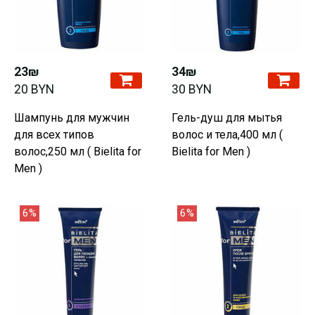
23₪
34₪
20 BYN
30 BYN
Шампунь для мужчин
Гель-душ для мытья
для всех типов
волос и тела,400 мл (
волос,250 мл ( Bielita for
Bielita for Men )
Men )
6%
6%