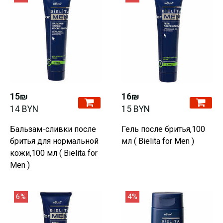
15₪
16₪
14 BYN
15 BYN
Бальзам-сливки после
Гель после бритья,100
бритья для нормальной
мл ( Bielita for Men )
кожи,100 мл ( Bielita for
Men )
6%
4%