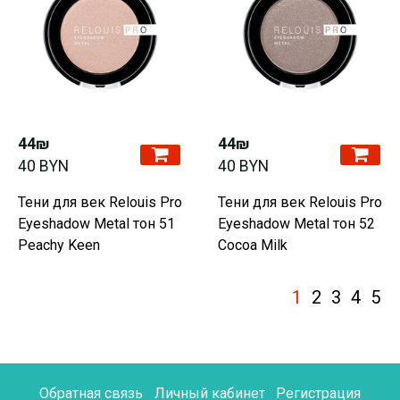
44₪
44₪
40 BYN
40 BYN
Тени для век Relouis Pro
Тени для век Relouis Pro
Eyeshadow Metal тон 51
Eyeshadow Metal тон 52
Peachy Keen
Cocoa Milk
1
2
3
4
5
Обратная связь
Личный кабинет
Регистрация