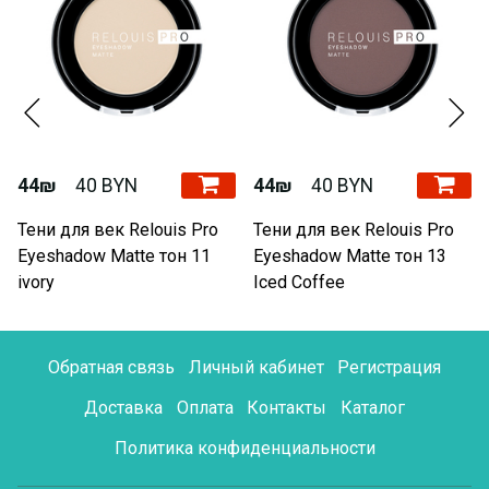
44₪
40 BYN
44₪
40 BYN
Тени для век Relouis Pro
Тени для век Relouis Pro
Eyeshadow Matte тон 11
Eyeshadow Matte тон 13
ivory
Iced Coffee
Обратная связь
Личный кабинет
Регистрация
Доставка
Оплата
Контакты
Каталог
Политика конфиденциальности