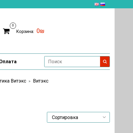
0
0₪
Корзина:
Оплата
тика Витэкс
Витэкс