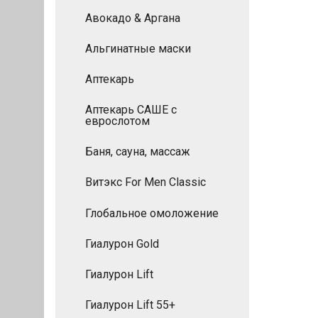
Авокадо & Аргана
Альгинатные маски
Аптекарь
Аптекарь САШЕ с
еврослотом
Баня, сауна, массаж
Витэкс For Men Сlassic
Глобальное омоложение
Гиалурон Gold
Гиалурон Lift
Гиалурон Lift 55+