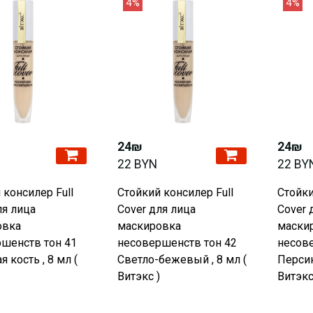
4%
4%
24₪
24₪
22 BYN
22 BY
 консилер Full
Стойкий консилер Full
Стойки
ля лица
Cover для лица
Cover 
овка
маскировка
маски
шенств тон 41
несовершенств тон 42
несове
 кость , 8 мл (
Светло-бежевый , 8 мл (
Персик
Витэкс )
Витэкс