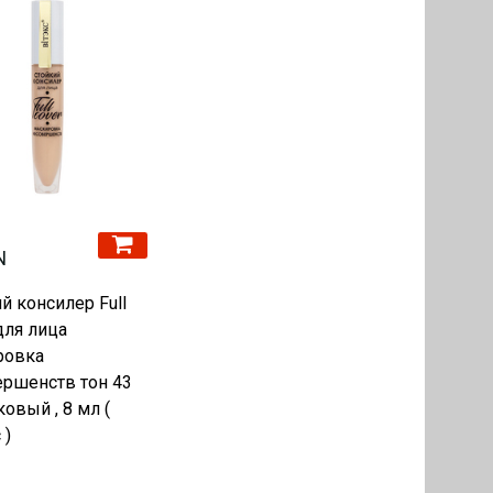
N
й консилер Full
для лица
ровка
ршенств тон 43
овый , 8 мл (
 )