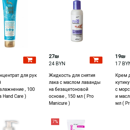
27₪
19₪
24 BYN
17 BY
нцентрат для рук
Жидкость для снятия
Крем 
й
лака с маслом лаванды
кутик
влажнение , 100
на безацетоновой
с мор
ra Hand Care )
основе , 150 мл ( Pro
и масл
Manicure )
мл ( Pr
7%