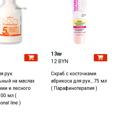
13₪
12 BYN
я рук
Скраб с косточками
ьный на маслах
абрикоса для рук , 75 мл
ии и лесного
( Парафинотерапия )
300 мл (
onal line )