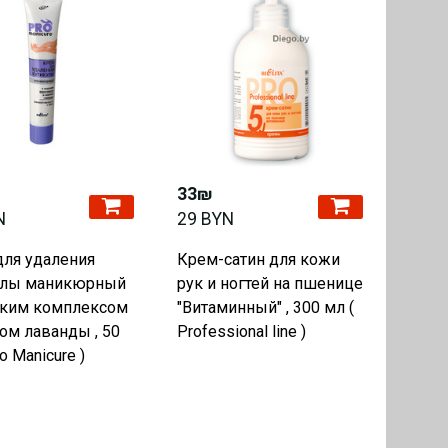
33₪
N
29 BYN
для удаления
Крем-сатин для кожи
улы маникюрный
рук и ногтей на пшенице
ским комплексом
"Витаминный" , 300 мл (
ом лаванды , 50
Professional line )
o Manicure )