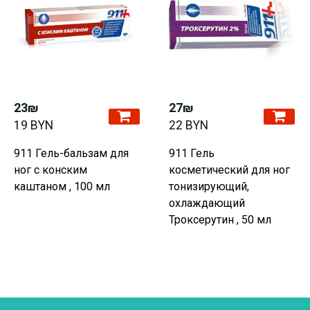
23₪
27₪
19 BYN
22 BYN
911 Гель-бальзам для
911 Гель
ног с конским
косметический для ног
каштаном , 100 мл
тонизирующий,
охлаждающий
Троксерутин , 50 мл