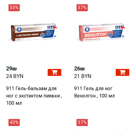
33%
37%
29₪
26₪
24 BYN
21 BYN
911 Гель-бальзам для
911 Гель для ног
ног с экстактом пиявки ,
Венолгон , 100 мл
100 мл
43%
37%