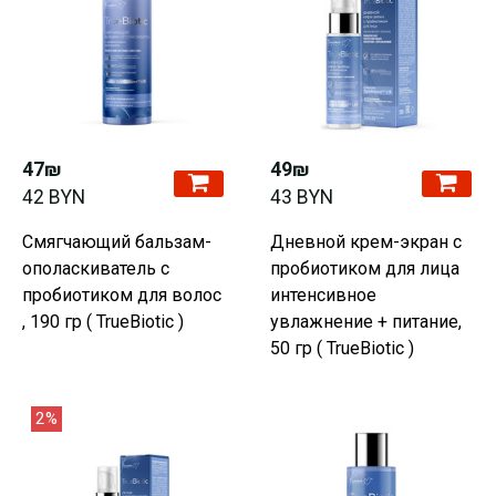
47₪
49₪
42 BYN
43 BYN
Смягчающий бальзам-
Дневной крем-экран с
ополаскиватель с
пробиотиком для лица
пробиотиком для волос
интенсивное
, 190 гр ( TrueBiotic )
увлажнение + питание,
50 гр ( TrueBiotic )
2%