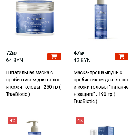
72₪
47₪
64 BYN
42 BYN
Питательная маска с
Маска-прешампунь с
пробиотиком для волос
пробиотиком для волос
и кожи головы , 250 гр (
и кожи головы "питание
TrueBiotic )
+ защита" , 190 гр (
TrueBiotic )
4%
4%