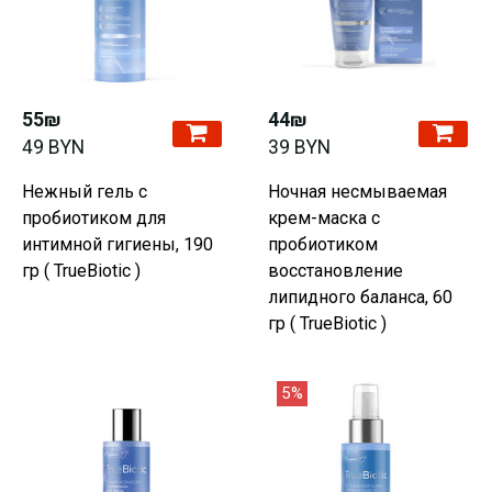
55₪
44₪
49 BYN
39 BYN
Нежный гель с
Ночная несмываемая
пробиотиком для
крем-маска с
интимной гигиены, 190
пробиотиком
гр ( TrueBiotic )
восстановление
липидного баланса, 60
гр ( TrueBiotic )
5%