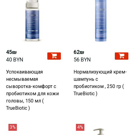
45₪
62₪
40 BYN
56 BYN
Успокаивающая
Нормализующий крем-
несмываемая
шампунь с
сыворотка-комфорт с
пробиотиком , 250 гр (
пробиотиком для кожи
TrueBiotic )
головы, 150 мл (
TrueBiotic )
3%
4%