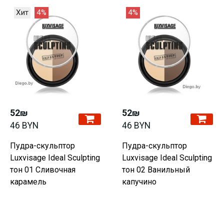
Хит
4%
4%
52₪
52₪
46 BYN
46 BYN
Пудра-скульптор
Пудра-скульптор
Luxvisage Ideal Sculpting
Luxvisage Ideal Sculpting
тон 01 Сливочная
тон 02 Ванильный
карамель
капучино