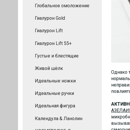
Глобальное омоложение
Гиалурон Gold
Гиалурон Lift
Гиалурон Lift 55+
Густые и блестящие
Живой шёлк
Однако т
нормаль
Идеальные ножки
неправи
повлият
Идеальные ручки
АКТИВН
Идеальная фигура
АЗЕЛАИ
микробно
Календула & Ланолин
вызываю
самоочи