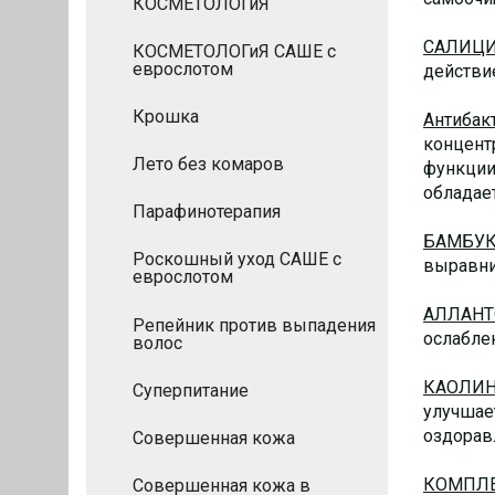
КОСМЕТОЛОГиЯ
САЛИЦИ
КОСМЕТОЛОГиЯ САШЕ с
еврослотом
действи
Крошка
Антибак
концент
Лето без комаров
функции
обладае
Парафинотерапия
БАМБУК
Роскошный уход САШЕ с
выравни
еврослотом
АЛЛАН
Репейник против выпадения
ослабле
волос
КАОЛИН
Суперпитание
улучшае
оздорав
Совершенная кожа
КОМПЛЕ
Совершенная кожа в