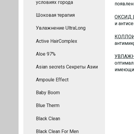
условиях города
появлен
Шоковая терапия
ОКСИД 
и антис
Увлажнение UltraLong
КОЛЛОИ
Active HairComplex
антимик
Aloe 97%
УВЛАЖ
оптимал
Asian secrets Секреты Азии
имеющие
Ampoule Effect
Baby Boom
Blue Therm
Black Clean
Black Clean For Men