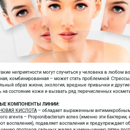
акие неприятности могут случиться у человека в любом воз
ная, комбинированная – может стать проблемной. Стрессы
льный образ жизни, экология, вредные привычки и другие
ь на состояние кожи и вызвать ряд перечисленных космет
ЫЕ КОМПОНЕНТЫ ЛИНИИ:
НОВАЯ КИСЛОТА
– обладает выраженным антимикробным д
го агента – Propionibacterium acnes (именно эти бактерии
т воспаления), подавляет воспаления и предупреждает о
щению протоков сальных желез и уменьшению пятен пост