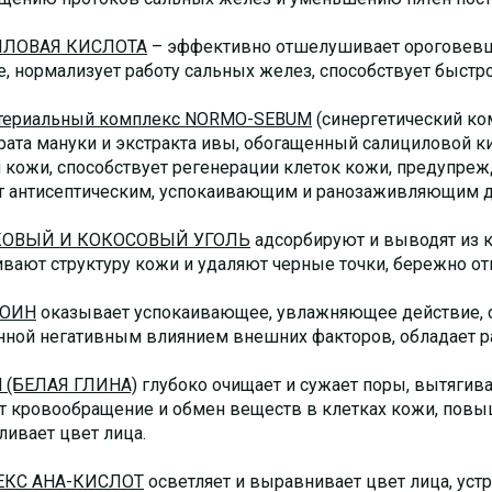
ЛОВАЯ КИСЛОТА
– эффективно отшелушивает ороговевши
е, нормализует работу сальных желез, способствует быст
териальный комплекс NORMO-SEBUM
(синергетический ко
рата мануки и экстракта ивы, обогащенный салициловой ки
 кожи, способствует регенерации клеток кожи, предупреж
т антисептическим, успокаивающим и ранозаживляющим д
ОВЫЙ И КОКОСОВЫЙ УГОЛЬ
адсорбируют и выводят из к
вают структуру кожи и удаляют черные точки, бережно о
ТОИН
оказывает успокаивающее, увлажняющее действие, с
нной негативным влиянием внешних факторов, обладает
 (БЕЛАЯ ГЛИНА)
глубоко очищает и сужает поры, вытягива
т кровообращение и обмен веществ в клетках кожи, повы
ливает цвет лица.
КС АНА-КИСЛОТ
осветляет и выравнивает цвет лица, уст