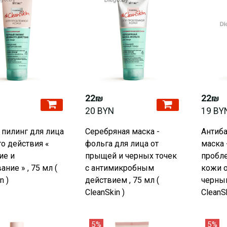
22₪
22₪
20 BYN
19 BY
пилинг для лица
Серебряная маска -
Антиба
о действия «
фольга для лица от
маска 
ие и
прыщей и черных точек
пробл
ние » , 75 мл (
с антимикробным
кожи 
n )
действием , 75 мл (
черным
CleanSkin )
CleanSk
5%
5%