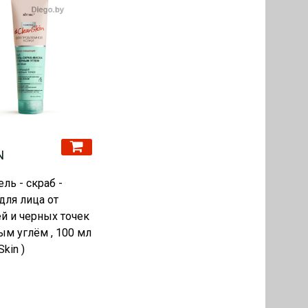
N
ель - скраб -
для лица от
й и черных точек
ым углём , 100 мл
Skin )