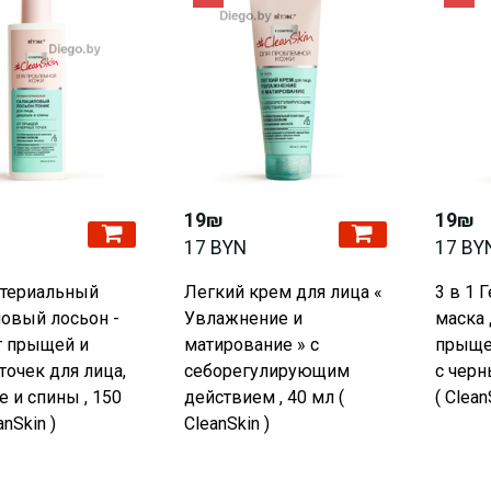
19₪
19₪
17 BYN
17 BY
ктериальный
Легкий крем для лица «
3 в 1 Г
овый лосьон -
Увлажнение и
маска 
т прыщей и
матирование » с
прыще
точек для лица,
себорегулирующим
с черн
е и спины , 150
действием , 40 мл (
( Clean
anSkin )
CleanSkin )