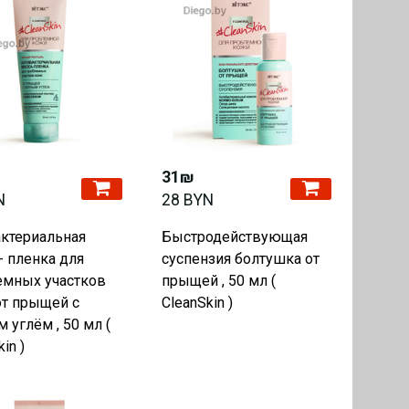
31₪
N
28 BYN
ктериальная
Быстродействующая
- пленка для
суспензия болтушка от
емных участков
прыщей , 50 мл (
от прыщей с
CleanSkin )
 углём , 50 мл (
in )