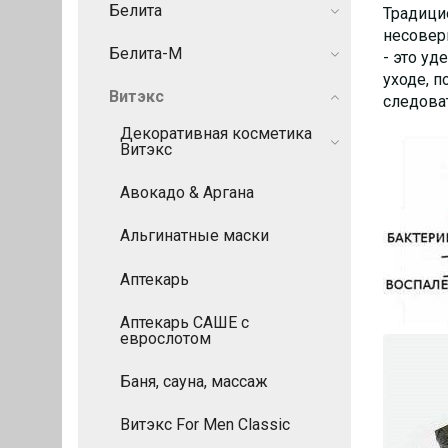
Белита
Традицио
несовер
Белита-М
- это уд
уходе, 
Витэкс
следова
Декоративная косметика
Витэкс
Авокадо & Аргана
Альгинатные маски
Аптекарь
Аптекарь САШЕ с
еврослотом
Баня, сауна, массаж
Витэкс For Men Сlassic