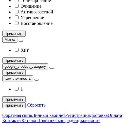
Тонизирование
Очищение
Антивозрастной
Укрепление
Восстановление
Применить
Метка
Хит
Применить
google_product_category
Применить
Комплектность
1
Применить
Сбросить
Применить
Обратная связь
Личный кабинет
Регистрация
Доставка
Оплата
Контакты
Каталог
Политика конфиденциальности