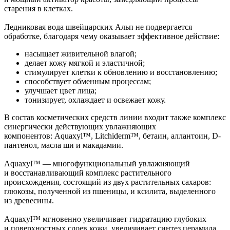
старения в клетках.
Ледниковая вода швейцарских Альп не подвергается
обработке, благодаря чему оказывает эффективное действие:
насыщает живительной влагой;
делает кожу мягкой и эластичной;
стимулирует клетки к обновлению и восстановлению;
способствует обменным процессам;
улучшает цвет лица;
тонизирует, охлаждает и освежает кожу.
В состав косметических средств линии входит также комплекс
синергически действующих увлажняющих
компонентов: Aquaxyl™, Litchiderm™, бетаин, аллантоин, D-
пантенол, масла ши и макадамии.
Aquaxyl™ — многофункциональный увлажняющий
и восстанавливающий комплекс растительного
происхождения, состоящий из двух растительных сахаров:
глюкозы, полученной из пшеницы, и ксилита, выделенного
из древесины.
Aquaxyl™ мгновенно увеличивает гидратацию глубоких
и поверхностных слоев кожи, увеличивает синтез церамида