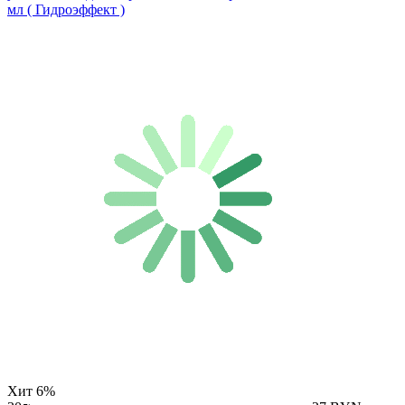
мл ( Гидроэффект )
Хит
6%