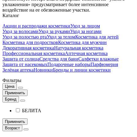
увлажнения» предусматривает более интенсивное
воздействие на ее обезвоженные участки.
Каталог
Акции и распродажи косметики
Уход за лицом
Уход за волосами
Уход за руками
Уход за ногами
Уход за полостью рта
Уход за телом
Косметика для детей
Косметика для подростков
Косметика для мужчин
Декоративная косметика
Натуральная косметика
Профессиональная косметика
Аптечная косметика
Защита от солнца
Средства для бани
Салфетки влажные
Защита от насекомых
Подарочные наборы
Парфюмерия
Зелёная аптека
Новинки
Бренды и линии косметики
Фильтры
Цена
Применить
Бренд
БЕЛИТА
Применить
Возраст