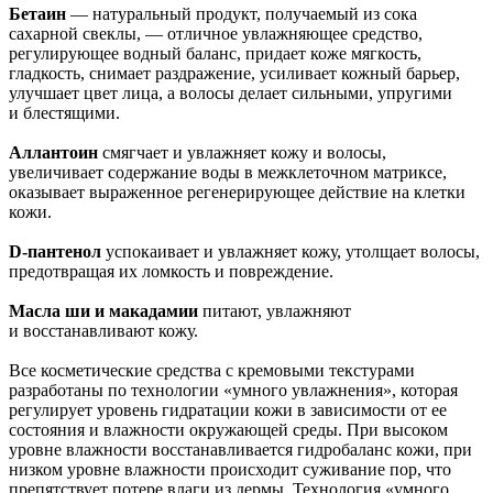
Бетаин
— натуральный продукт, получаемый из сока
сахарной свеклы, — отличное увлажняющее средство,
регулирующее водный баланс, придает коже мягкость,
гладкость, снимает раздражение, усиливает кожный барьер,
улучшает цвет лица, а волосы делает сильными, упругими
и блестящими.
Аллантоин
смягчает и увлажняет кожу и волосы,
увеличивает содержание воды в межклеточном матриксе,
оказывает выраженное регенерирующее действие на клетки
кожи.
D-пантенол
успокаивает и увлажняет кожу, утолщает волосы,
предотвращая их ломкость и повреждение.
Масла ши и макадамии
питают, увлажняют
и восстанавливают кожу.
Все косметические средства с кремовыми текстурами
разработаны по технологии «умного увлажнения», которая
регулирует уровень гидратации кожи в зависимости от ее
состояния и влажности окружающей среды. При высоком
уровне влажности восстанавливается гидробаланс кожи, при
низком уровне влажности происходит суживание пор, что
препятствует потере влаги из дермы. Технология «умного