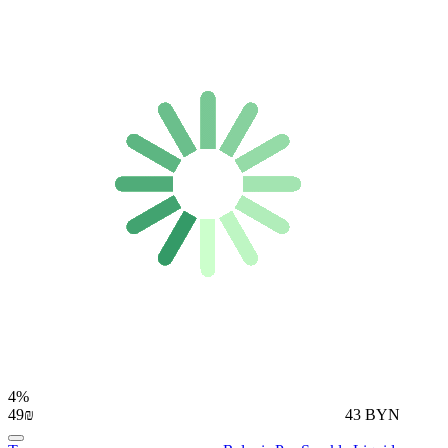
4%
49₪
43 BYN