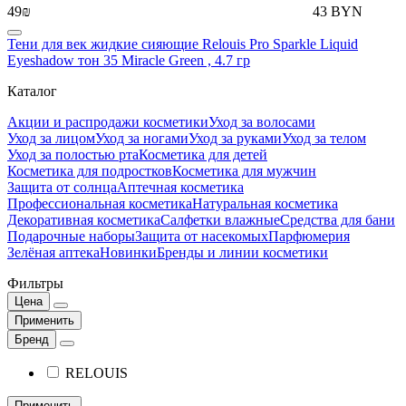
49₪
43 BYN
Тени для век жидкие сияющие Relouis Pro Sparkle Liquid
Eyeshadow тон 35 Miracle Green , 4.7 гр
Каталог
Акции и распродажи косметики
Уход за волосами
Уход за лицом
Уход за ногами
Уход за руками
Уход за телом
Уход за полостью рта
Косметика для детей
Косметика для подростков
Косметика для мужчин
Защита от солнца
Аптечная косметика
Профессиональная косметика
Натуральная косметика
Декоративная косметика
Салфетки влажные
Средства для бани
Подарочные наборы
Защита от насекомых
Парфюмерия
Зелёная аптека
Новинки
Бренды и линии косметики
Фильтры
Цена
Применить
Бренд
RELOUIS
Применить