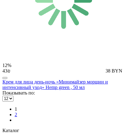
12%
43₪
38 BYN
Крем для лица день-ночь «Минимайзер морщин и
интенсивный уход» Hemp green , 50 мл
Показывать по:
1
2
Каталог