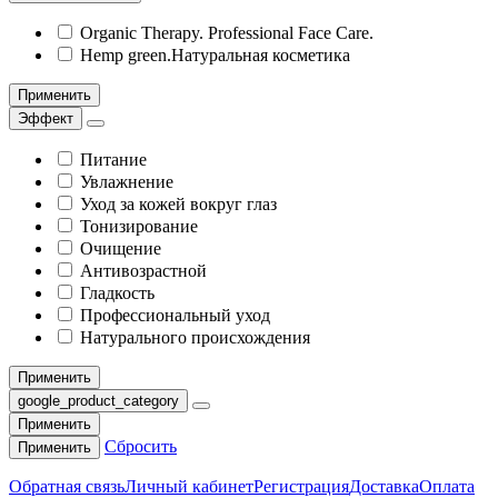
Organic Therapy. Professional Face Care.
Hemp green.Натуральная косметика
Применить
Эффект
Питание
Увлажнение
Уход за кожей вокруг глаз
Тонизирование
Очищение
Антивозрастной
Гладкость
Профессиональный уход
Натурального происхождения
Применить
google_product_category
Применить
Сбросить
Применить
Обратная связь
Личный кабинет
Регистрация
Доставка
Оплата