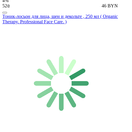
4%
52₪
46 BYN
Тоник-лосьон для лица, шеи и декольте , 250 мл ( Organic
Therapy. Professional Face Care. )