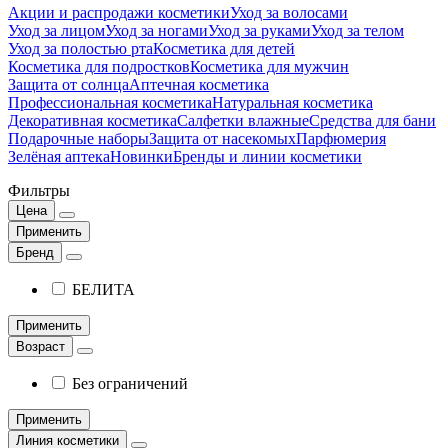
Акции и распродажи косметики
Уход за волосами
Уход за лицом
Уход за ногами
Уход за руками
Уход за телом
Уход за полостью рта
Косметика для детей
Косметика для подростков
Косметика для мужчин
Защита от солнца
Аптечная косметика
Профессиональная косметика
Натуральная косметика
Декоративная косметика
Салфетки влажные
Средства для бани
Подарочные наборы
Защита от насекомых
Парфюмерия
Зелёная аптека
Новинки
Бренды и линии косметики
Фильтры
Цена
Применить
Бренд
БЕЛИТА
Применить
Возраст
Без ограничений
Применить
Линия косметики