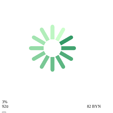
3%
92₪
82 BYN