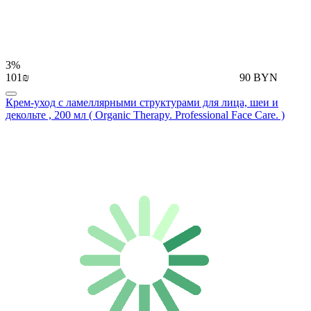
3%
101₪
90 BYN
Крем-уход с ламеллярными структурами для лица, шеи и
декольте , 200 мл ( Organic Therapy. Professional Face Care. )