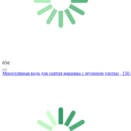
65₪
Мицеллярная вода для снятия макияжа с муцином улитки , 150