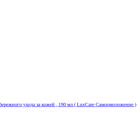
ережного ухода за кожей , 190 мл ( LuxCare Самоомоложение )