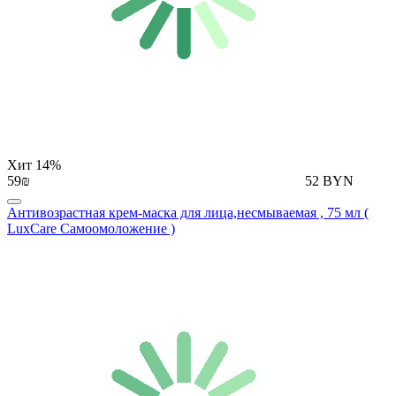
Хит
14%
59₪
52 BYN
Антивозрастная крем-маска для лица,несмываемая , 75 мл (
LuxCare Самоомоложение )