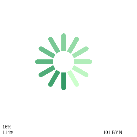
16%
114₪
101 BYN