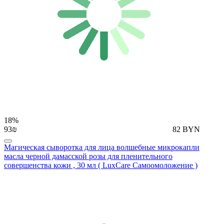
18%
93₪
82 BYN
Магическая сыворотка для лица волшебные микрокапли
масла черной дамасской розы для пленительного
совершенства кожи , 30 мл ( LuxCare Самоомоложение )