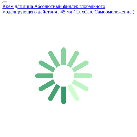
Крем для лица Абсолютный филлер глобального
моделирующего действия , 45 мл ( LuxCare Самоомоложение )