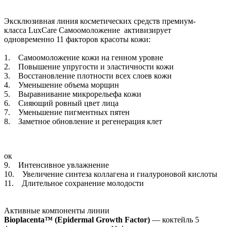
Эксклюзивная линия косметических средств премиум-
класса LuxCare Самоомоложение активизирует
одновременно 11 факторов красоты кожи:
1. Самоомоложение кожи на генном уровне
2. Повышение упругости и эластичности кожи
3. Восстановление плотности всех слоев кожи
4. Уменьшение объема морщин
5. Выравнивание микрорельефа кожи
6. Сияющий ровный цвет лица
7. Уменьшение пигментных пятен
8. Заметное обновление и регенерация клет
ок
9. Интенсивное увлажнение
10. Увеличение синтеза коллагена и гиалуроновой кислоты
11. Длительное сохранение молодости
Активные компоненты линии
Bioplacenta™ (Epidermal Growth Factor)
— коктейль 5