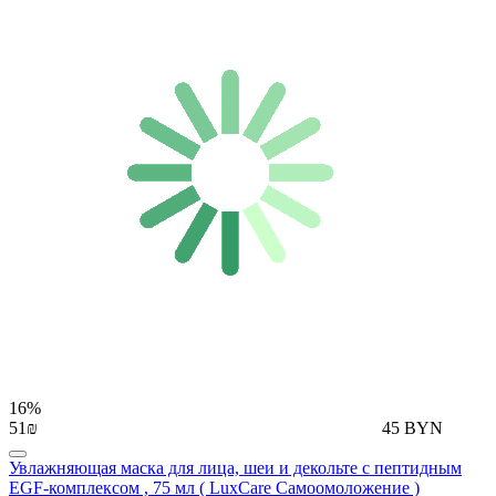
16%
51₪
45 BYN
Увлажняющая маска для лица, шеи и декольте с пептидным
EGF-комплексом , 75 мл ( LuxCare Самоомоложение )