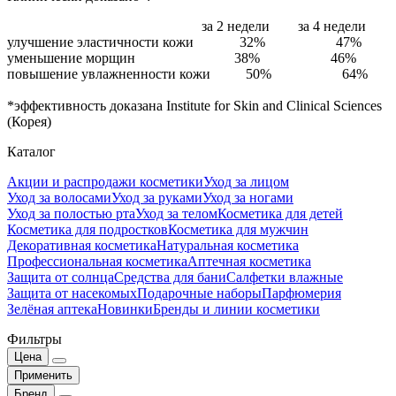
за 2 недели за 4 недели
улучшение эластичности кожи 32% 47%
уменьшение морщин 38% 46%
повышение увлажненности кожи 50% 64%
*эффективность доказана Institute for Skin and Clinical Sciences
(Корея)
Каталог
Акции и распродажи косметики
Уход за лицом
Уход за волосами
Уход за руками
Уход за ногами
Уход за полостью рта
Уход за телом
Косметика для детей
Косметика для подростков
Косметика для мужчин
Декоративная косметика
Натуральная косметика
Профессиональная косметика
Аптечная косметика
Защита от солнца
Средства для бани
Салфетки влажные
Защита от насекомых
Подарочные наборы
Парфюмерия
Зелёная аптека
Новинки
Бренды и линии косметики
Фильтры
Цена
Применить
Бренд