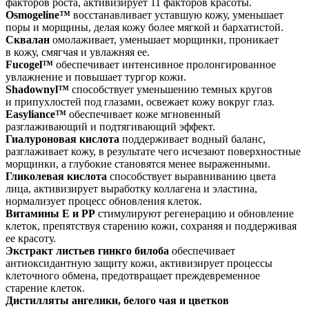
факторов роста, активизирует 11 факторов красоты.
Osmogeline™
восстанавливает уставшую кожу, уменьшает
поры и морщины, делая кожу более мягкой и бархатистой.
Сквалан
омолаживает, уменьшает морщинки, проникает
в кожу, смягчая и увлажняя ее.
Fucogel™
обеспечивает интенсивное пролонгированное
увлажнение и повышает тургор кожи.
Shadownyl™
способствует уменьшению темных кругов
и припухлостей под глазами, освежает кожу вокруг глаз.
Easyliance™
обеспечивает коже мгновенный
разглаживающий и подтягивающий эффект.
Гиалуроновая кислота
поддерживает водный баланс,
разглаживает кожу, в результате чего исчезают поверхностные
морщинки, а глубокие становятся менее выраженными.
Гликолевая кислота
способствует выравниванию цвета
лица, активизирует выработку коллагена и эластина,
нормализует процесс обновления клеток.
Витамины Е и РР
стимулируют регенерацию и обновление
клеток, препятствуя старению кожи, сохраняя и поддерживая
ее красоту.
Экстракт листьев гинкго билоба
обеспечивает
антиоксидантную защиту кожи, активизирует процессы
клеточного обмена, предотвращает преждевременное
старение клеток.
Дистилляты ангелики, белого чая и цветков