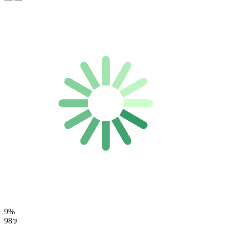
9%
98₪