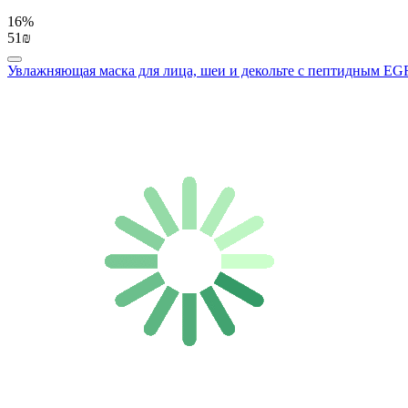
16%
51₪
Увлажняющая маска для лица, шеи и декольте с пептидным EGF