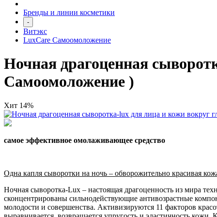
Бренды и линии косметики
-
Витэкс
LuxCare Самоомоложение
Ночная драгоценная сыворотка
Самоомоложение )
Хит
14%
самое эффективное омолаживающее средство
Одна капля сыворотки на ночь – обворожительно красивая кож
Ночная сыворотка-Lux – настоящая драгоценность из мира те
сконцентрированы сильнодействующие антивозрастные компоне
молодости и совершенства. Активизируются 11 факторов крас
выравнивается, возвращается упругость и эластичность кожи. 