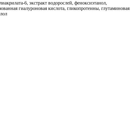
лиакрилата-6, экстракт водорослей, феноксиэтанол,
зованная гиалуроновая кислота, гликопротеины, глутаминовая
алол