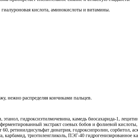
, гиалуроновая кислота, аминокислоты и витамины.
жу, нежно распределяя кончиками пальцев.
н, этанол, гидроксиэтилмочевина, камедь биосахарида-1, лецити
ферментированный экстракт соевых бобов и фолиевой кислоты, 
т 60, ретинилдисульфат динатрия, годроксипролин, сорбитол, ас
а, карбамид, триэтиленгликоль, ПЭГ-40 гидрогенизированное кас