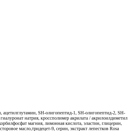
н, ацетилглутамин, SH-олигопептид-1, SH-олигопептид-2, SH-
гиалуронат натрия, кроссполимер акрилата / акрилоилдиметил
корбилфосфат магния, лимонная кислота, эластин, глицерин,
торовое масло,тридецет-9, серин, экстракт лепестков Rosa