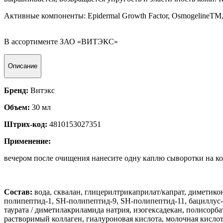
Активные компоненты: Epidermal Growth Factor, ОsmogelineTM
В ассортименте ЗАО «ВИТЭКС»
Описание
Бренд:
Витэкс
Объем:
30 мл
Штрих-код:
4810153027351
Применение:
вечером после очищения нанесите одну каплю сыворотки на ко
Состав:
вода, сквалан, глицерилтрикаприлат/капрат, диметико
полипептид-1, SH-полипептид-9, SH-полипептид-11, бациллус-
таурата / диметилакриламида натрия, изогексадекан, полисорба
растворимый коллаген, гиалуроновая кислота, молочная кислот