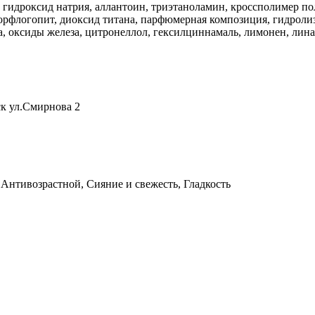
, гидроксид натрия, аллантоин, триэтаноламин, кроссполимер по
орфлогопит, диоксид титана, парфюмерная композиция, гидроли
да, оксиды железа, цитронеллол, гексилциннамаль, лимонен, лин
к ул.Смирнова 2
 Антивозрастной, Сияние и свежесть, Гладкость