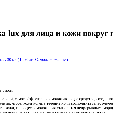
-lux для лица и кожи вокруг гл
а утром
хнологий, самое эффективное омолаживающее средство, созданн
нты, чтобы кожа могла в течение ночи восполнить запас элеме
оты кожи, и процесс омоложения становится непрерывным: морщ
Кожа приобретает пленительное сияние и атласную гладкость.