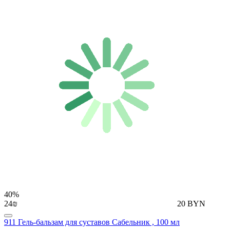
40%
24₪
20 BYN
911 Гель-бальзам для суставов Сабельник , 100 мл