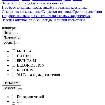
Защита от солнца
Аптечная косметика
Профессиональная косметика
Натуральная косметика
Декоративная косметика
Салфетки влажные
Средства для бани
Подарочные наборы
Защита от насекомых
Парфюмерия
Зелёная аптека
Новинки
Бренды и линии косметики
Фильтры
Цена
Применить
Бренд
БЕЛИТА
ВИТЭКС
БЕЛИТА-М
BELOR DESIGN
RELOUIS
911 Ваша служба спасения
Применить
Возраст
Без ограничений
14+