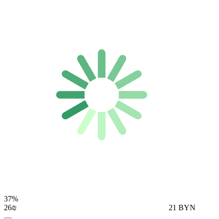
37%
26₪
21 BYN