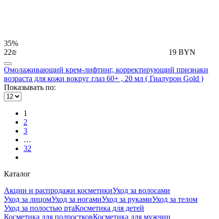
35%
22₪
19 BYN
Омолаживающий крем-лифтинг, корректирующий признаки
возраста для кожи вокруг глаз 60+ , 20 мл ( Гиалурон Gold )
Показывать по:
1
2
3
…
32
Каталог
Акции и распродажи косметики
Уход за волосами
Уход за лицом
Уход за ногами
Уход за руками
Уход за телом
Уход за полостью рта
Косметика для детей
Косметика для подростков
Косметика для мужчин