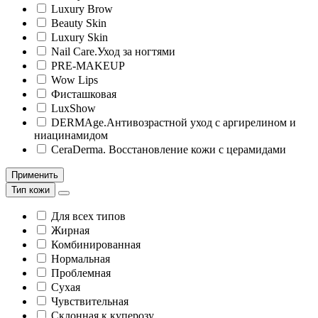
Luxury Brow
Beauty Skin
Luxury Skin
Nail Care.Уход за ногтями
PRE-MAKEUP
Wow Lips
Фисташковая
LuxShow
DERMAge.Антивозрастной уход с аргирелином и
ниацинамидом
CeraDermа. Восстановление кожи с церамидами
Применить
Тип кожи
Для всех типов
Жирная
Комбинированная
Нормальная
Проблемная
Сухая
Чувствительная
Склонная к куперозу