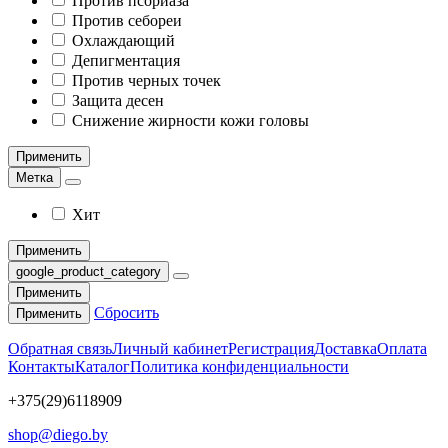
Против псориаза
Против себореи
Охлаждающий
Депигментация
Против черных точек
Защита десен
Снижение жирности кожи головы
Применить
Метка
Хит
Применить
google_product_category
Применить
Сбросить
Применить
Обратная связь
Личный кабинет
Регистрация
Доставка
Оплата
Контакты
Каталог
Политика конфиденциальности
+375(29)6118909
shop@diego.by