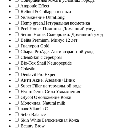
Совершенная кожа в условиях города
Ampoule Effect
Retinol & Collagen meduza
Увлажнение UltraLong
Hemp green.Натуральная косметика
Peel Home. Пилинги. Домашний уход
Serum Home. Сыворотки. Домашний уход
Belita Premium. Минус 12 лет
Гиалурон Gold
Chaga. ProAge. Антивозрастной уход
CleanSkin с серебром
Bio-Tox Snail Neuropeptide
Colastin
Dentavit Pro Expert
Анти Акне. Азелаин+Цинк
Super Filler на термальной воде
HydroDerm. Сила Увлажнения
Glycol Омоложение Кожи
Молочная. Natural milk
nanoVitamin C
Sebo-Balance
Skin White Белоснежная Кожа
Beauty Brow