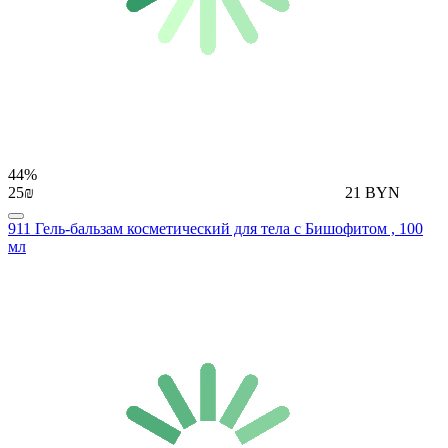
44%
25₪
21 BYN
911 Гель-бальзам косметический для тела с Бишофитом , 100
мл