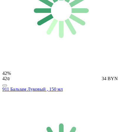
42%
42₪
34 BYN
911 Бальзам Луковый , 150 мл