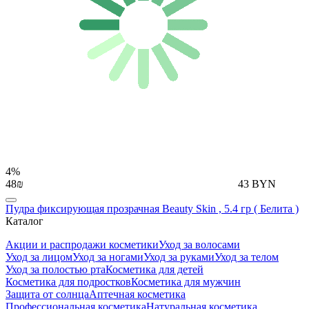
4%
48₪
43 BYN
Пудра фиксирующая прозрачная Beauty Skin , 5.4 гр ( Белита )
Каталог
Акции и распродажи косметики
Уход за волосами
Уход за лицом
Уход за ногами
Уход за руками
Уход за телом
Уход за полостью рта
Косметика для детей
Косметика для подростков
Косметика для мужчин
Защита от солнца
Аптечная косметика
Профессиональная косметика
Натуральная косметика