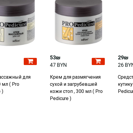
53₪
29₪
47 BYN
26 BY
ассажный для
Крем для размягчения
Средст
0 мл ( Pro
сухой и загрубевшей
кутику
 )
кожи стоп , 300 мл ( Pro
Pedicur
Pedicure )