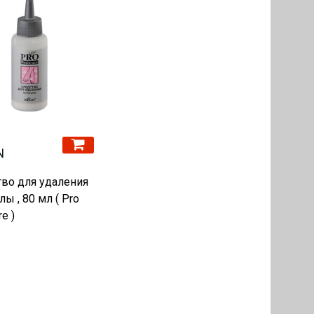
N
во для удаления
лы , 80 мл ( Pro
e )