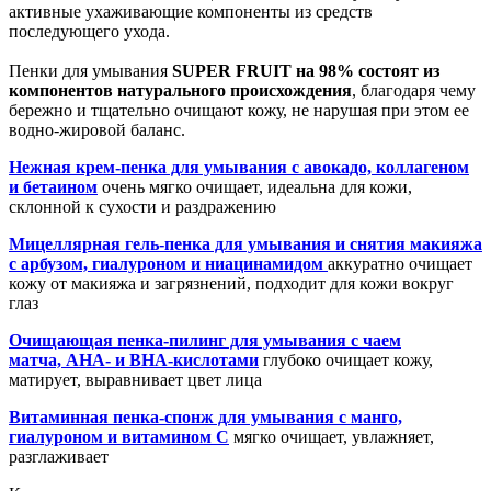
активные ухаживающие компоненты из средств
последующего ухода.
Пенки для умывания
SUPER
FRUIT
н
а 98% состоят из
компонентов натурального происхождения
, благодаря чему
бережно и тщательно очищают кожу, не нарушая при этом ее
водно-жировой баланс.
Нежная крем-пенка для умывания с авокадо, коллагеном
и бетаином
очень мягко очищает, идеальна для кожи,
склонной к сухости и раздражению
Мицеллярная гель-пенка для умывания и снятия макияжа
с арбузом, гиалуроном и ниацинамидом
аккуратно очищает
кожу от макияжа и загрязнений, подходит для кожи вокруг
глаз
Очищающая пенка-пилинг для умывания с чаем
матча,
AHA
- и
BHA
-кислотами
глубоко очищает кожу,
матирует, выравнивает цвет лица
Витаминная пенка-спонж для умывания с манго,
гиалуроном и витамином С
мягко очищает, увлажняет,
разглаживает