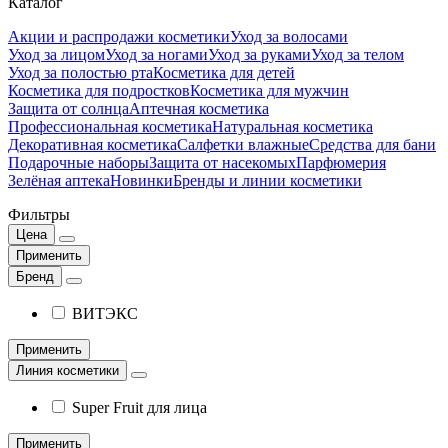
Каталог
Акции и распродажи косметики
Уход за волосами
Уход за лицом
Уход за ногами
Уход за руками
Уход за телом
Уход за полостью рта
Косметика для детей
Косметика для подростков
Косметика для мужчин
Защита от солнца
Аптечная косметика
Профессиональная косметика
Натуральная косметика
Декоративная косметика
Салфетки влажные
Средства для бани
Подарочные наборы
Защита от насекомых
Парфюмерия
Зелёная аптека
Новинки
Бренды и линии косметики
Фильтры
Цена
Применить
Бренд
ВИТЭКС
Применить
Линия косметики
Super Fruit для лица
Применить