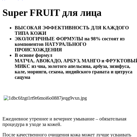
Super FRUIT для лица
ВЫСОКАЯ ЭФФЕКТИВНОСТЬ ДЛЯ КАЖДОГО
ТИПА
КОЖИ
ЭКОЛОГИЧНЫЕ ФОРМУЛЫ
на
9
8
% состоят из
компонентов НАТУРАЛЬНОГО
ПРОИСХОЖДЕНИЯ
В основе формул
МАТЧА,
АВОКАДО,
АРБУЗ,
МАНГО
и
ФРУКТОВЫ
МИКС из чиа, золотого апельсина, арбуза, зизифуса,
кале, моринги, сезама, индийского граната и цитруса
сацума
Ежедневное утреннее и вечернее умывание – обязательная
процедура в уходе за кожей.
После качественного очищения кожа может лучше усваивать