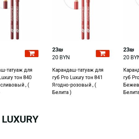
23₪
23₪
20 BYN
20 BY
ш-татуаж для
Карандаш-татуаж для
Каран
Luxury тон 840
губ Pro Luxury тон 841
губ Pr
сливовый , (
Ягодно-розовый , (
Бежево
)
Белита )
Белита
 LUXURY