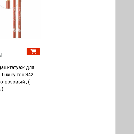
N
даш-татуаж для
o Luxury тон 842
-розовый , (
 )