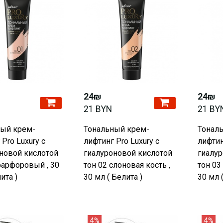
24₪
24₪
21 BYN
21 BY
ный крем-
Тональный крем-
Тонал
Pro Luxury с
лифтинг Pro Luxury с
лифтин
новой кислотой
гиалуроновой кислотой
гиалур
фарфоровый , 30
тон 02 слоновая кость ,
тон 03
ита )
30 мл ( Белита )
30 мл 
4%
4%