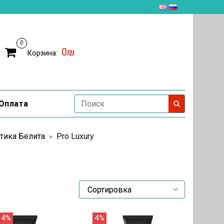
0
0₪
Корзина:
Оплата
тика Белита
Pro Luxury
4%
4%