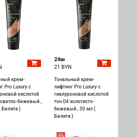
24₪
N
21 BYN
ьный крем-
Тональный крем-
г Pro Luxury с
лифтинг Pro Luxury с
оновой кислотой
гиалуроновой кислотой
 светло-бежевый ,
тон 04 золотисто-
( Белита )
бежевый , 30 мл (
Белита )
4%