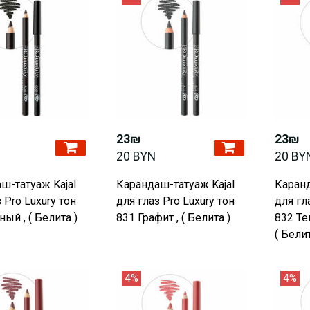
23₪
23₪
20 BYN
20 BY
ш-татуаж Kajal
Карандаш-татуаж Kajal
Каранд
 Pro Luxury тон
для глаз Pro Luxury тон
для гл
ый , ( Белита )
831 Графит , ( Белита )
832 Те
( Белит
4%
4%