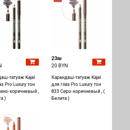
23₪
N
20 BYN
аш-татуаж Kajal
Карандаш-татуаж Kajal
аз Pro Luxury тон
для глаз Pro Luxury тон
мно-коричневый ,
833 Серо-коричневый , (
а )
Белита )