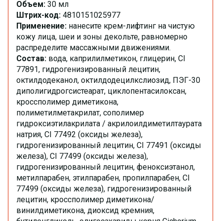
Объем:
30 мл
Штрих-код:
4810151025977
Применение:
нанесите крем-лифтинг на чистую
кожу лица, шеи и зоны декольте, равномерно
распределите массажными движениями.
Состав:
вода, каприлилметикон, глицерин, CI
77891, гидрогенизированный лецитин,
октилдодеканол, октилдодецилкслиозид, ПЭГ-30
диполигидрогсистеарат, циклопентасилоксан,
кроссполимер диметикона,
полиметилметакрилат, сополимер
гидроксиэтилакрилата / акрилоилдиметилтаурата
натрия, CI 77492 (оксиды железа),
гидрогенизированный лецитин, CI 77491 (оксиды
железа), CI 77499 (оксиды железа),
гидрогенизированный лецитин, феноксиэтанол,
метилпарабен, этилпарабен, пропилпарабен, CI
77499 (оксиды железа), гидрогенизированный
лецитин, кроссполимер диметикона/
винилдиметикона, диоксид кремния,