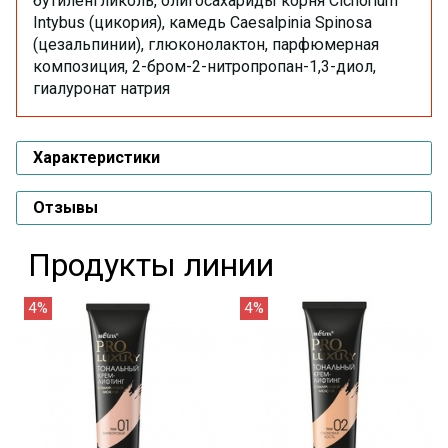
бутиленгликоль, олигосахариды корня Cichorium
Intybus (цикория), камедь Caesalpinia Spinosa
(цезальпинии), глюконолактон, парфюмерная
композиция, 2-бром-2-нитропропан-1,3-диол,
гиалуронат натрия
Характеристики
Отзывы
Продукты линии
4%
4%