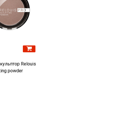
кульптор Relouis
ting powder