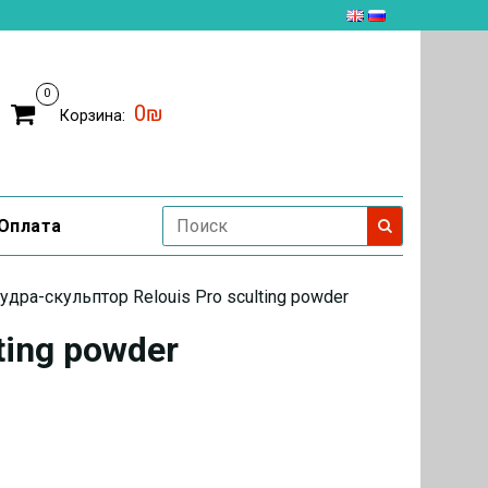
0
0₪
Корзина:
Оплата
удра-скульптор Relouis Pro sculting powder
ting powder