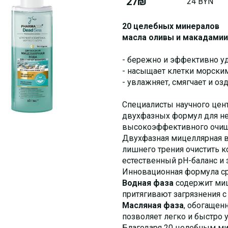
27₪
24 BYN
20 целебных минералов
масла оливы и макадамии
- бережно и эффективно уд
- насыщает клетки морски
- увлажняет, смягчает и оз
Специалисты научного цен
двухфазных формул для не
высокоэффективного очищ
Двухфазная мицеллярная в
лишнего трения очистить к
естественный рН-баланс и
Инновационная формула сре
Водная фаза
содержит ми
притягивают загрязнения с
Масляная фаза
, обогащен
позволяет легко и быстро 
Благодаря 20 целебным ми