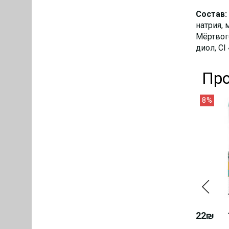
Состав:
натрия, 
Мёртвого
диол, CI
Про
8%
22₪