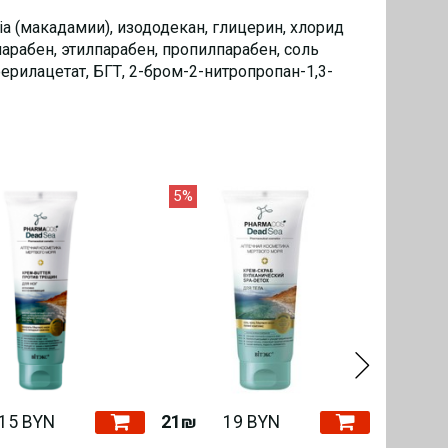
ia (макадамии), изододекан, глицерин, хлорид
парабен, этилпарабен, пропилпарабен, соль
ерилацетат, БГТ, 2-бром-2-нитропропан-1,3-
5%
4%
15 BYN
21₪
19 BYN
26₪