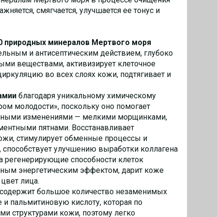
жняется, смягчается, улучшается ее тонус и
0 природных минералов Мертвого моря
ельным и антисептическим действием, глубоко
ыми веществами, активизирует клеточное
иркуляцию во всех слоях кожи, подтягивает и
амии
благодаря уникальному химическому
ром молодости», поскольку оно помогает
стными изменениями — мелкими морщинками,
гментными пятнами. Восстанавливает
кожи, стимулирует обменные процессы и
, способствует улучшению выработки коллагена
за регенерирующие способности клеток
ным энергетическим эффектом, дарит коже
 цвет лица.
содержит большое количество незаменимых
е и пальмитиновую кислоту, которая по
ми структурами кожи, поэтому легко