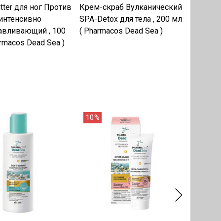
tter для ног Против
Крем-скраб Вулканический
Крем а
интенсивно
SPA-Detox для тела , 200 мл
Body-sli
авливающий , 100
( Pharmacos Dead Sea )
( Pharma
rmacos Dead Sea )
10%
10%