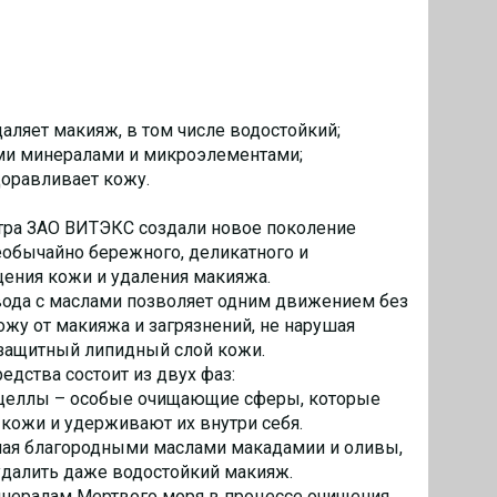
аляет макияж, в том числе водостойкий;
ми минералами и микроэлементами;
доравливает кожу.
тра ЗАО ВИТЭКС создали новое поколение
обычайно бережного, деликатного и
ения кожи и удаления макияжа.
ода с маслами позволяет одним движением без
ожу от макияжа и загрязнений, не нарушая
 защитный липидный слой кожи.
дства состоит из двух фаз:
целлы – особые очищающие сферы, которые
 кожи и удерживают их внутри себя.
ная благородными маслами макадамии и оливы,
удалить даже водостойкий макияж.
нералам Мертвого моря в процессе очищения