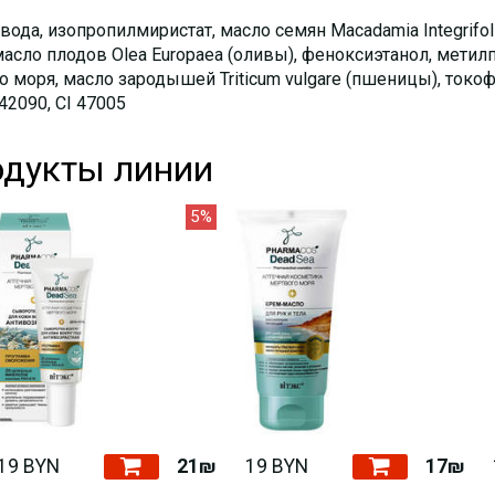
вода, изопропилмиристат, масло семян Macadamia Integrifol
масло плодов Olea Europaea (оливы), феноксиэтанол, метил
 моря, масло зародышей Triticum vulgare (пшеницы), токоф
 42090, CI 47005
дукты линии
5%
19 BYN
21₪
19 BYN
17₪