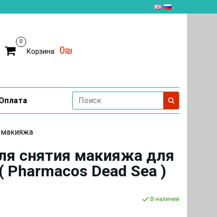
0
0₪
Корзина:
Оплата
я макияжа
ля снятия макияжа для
 ( Pharmacos Dead Sea )
В наличии