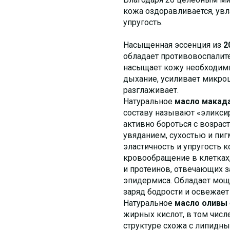
кожа оздоравливается, увла
упругость.
Насыщенная эссенция из
2
обладает противовоспалит
насыщает кожу необходим
дыхание, усиливает микроц
разглаживает.
Натуральное
масло макад
составу называют «эликси
активно бороться с возра
увяданием, сухостью и пи
эластичность и упругость 
кровообращение в клетках
и протеинов, отвечающих 
эпидермиса. Обладает мощ
заряд бодрости и освежает
Натуральное
масло оливы
жирных кислот, в том числ
структуре схожа с липидны