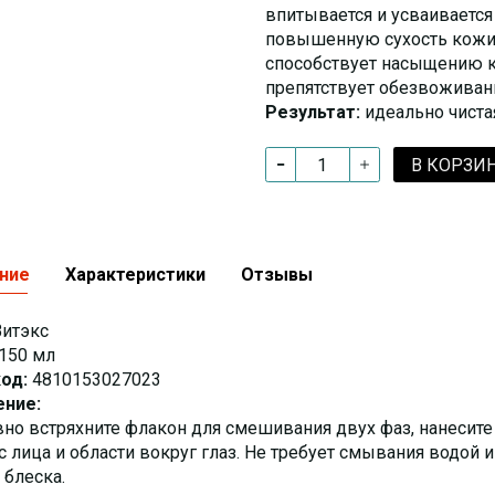
впитывается и усваивается 
повышенную сухость кожи.
способствует насыщению к
препятствует обезвоживан
Результат:
идеально чиста
В КОРЗИ
ние
Характеристики
Отзывы
итэкс
150 мл
од:
4810153027023
ние:
вно встряхните флакон для смешивания двух фаз, нанесите 
 лица и области вокруг глаз. Не требует смывания водой 
 блеска.