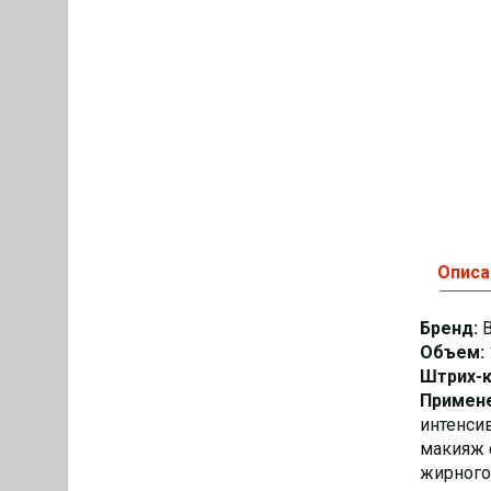
Описа
Бренд:
В
Объем:
Штрих-к
Примене
интенси
макияж с
жирного