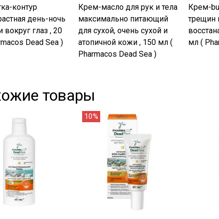
ка-контур
Крем-масло для рук и тела
Крем-bu
растная день-ночь
максимально питающий
трещин 
 вокруг глаз , 20
для сухой, очень сухой и
восстан
rmacos Dead Sea )
атопичной кожи , 150 мл (
мл ( Pha
Pharmacos Dead Sea )
хожие товары
10%