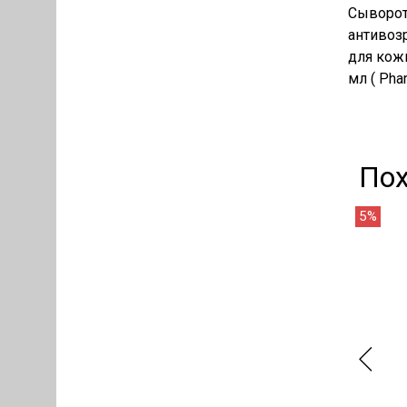
Сыворот
антивоз
для кожи
мл ( Pha
По
5%