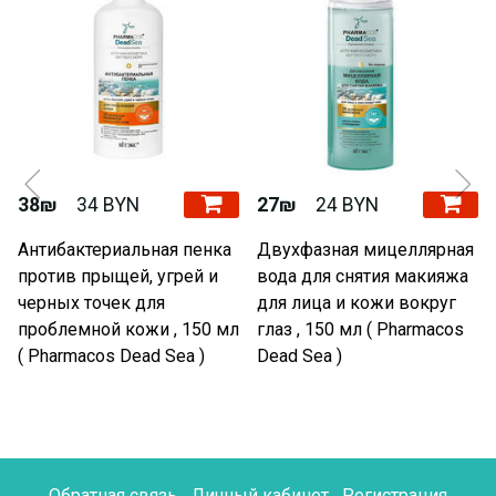
38₪
34 BYN
27₪
24 BYN
Антибактериальная пенка
Двухфазная мицеллярная
против прыщей, угрей и
вода для снятия макияжа
черных точек для
для лица и кожи вокруг
проблемной кожи , 150 мл
глаз , 150 мл ( Pharmacos
( Pharmacos Dead Sea )
Dead Sea )
Обратная связь
Личный кабинет
Регистрация