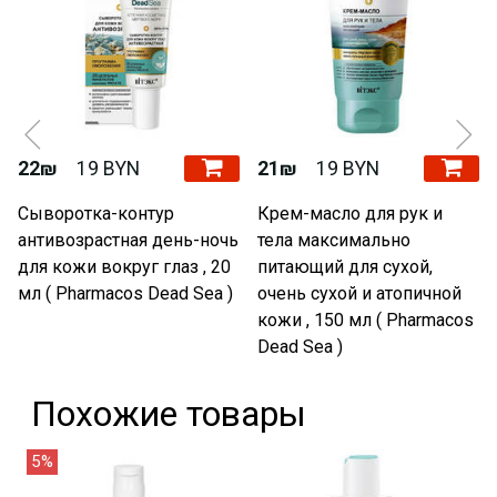
22₪
19 BYN
21₪
19 BYN
Сыворотка-контур
Крем-масло для рук и
антивозрастная день-ночь
тела максимально
для кожи вокруг глаз , 20
питающий для сухой,
мл ( Pharmacos Dead Sea )
очень сухой и атопичной
кожи , 150 мл ( Pharmacos
Dead Sea )
Похожие товары
5%