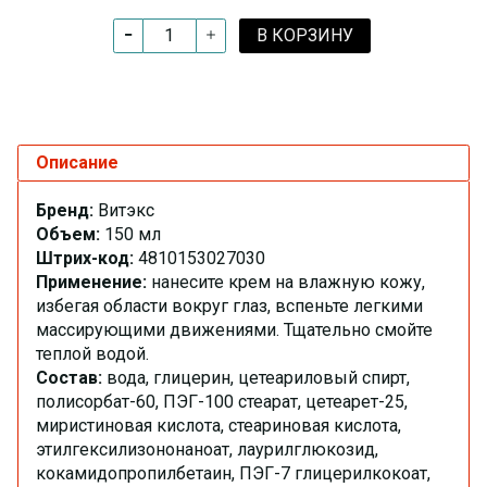
В КОРЗИНУ
Описание
Бренд:
Витэкс
Объем:
150 мл
Штрих-код:
4810153027030
Применение:
нанесите крем на влажную кожу,
избегая области вокруг глаз, вспеньте легкими
массирующими движениями. Тщательно смойте
теплой водой.
Состав:
вода, глицерин, цетеариловый спирт,
полисорбат-60, ПЭГ-100 стеарат, цетеарет-25,
миристиновая кислота, стеариновая кислота,
этилгексилизононаноат, лаурилглюкозид,
кокамидопропилбетаин, ПЭГ-7 глицерилкокоат,