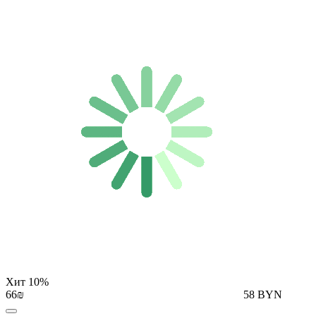
Хит
10%
66₪
58 BYN