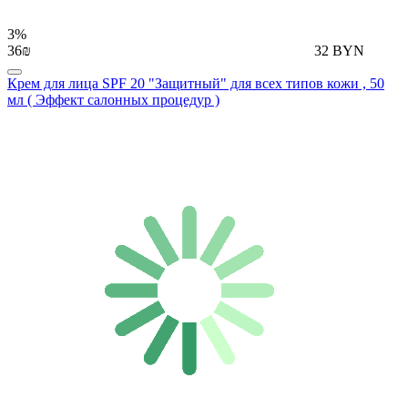
3%
36₪
32 BYN
Крем для лица SPF 20 "Защитный" для всех типов кожи , 50
мл ( Эффект салонных процедур )