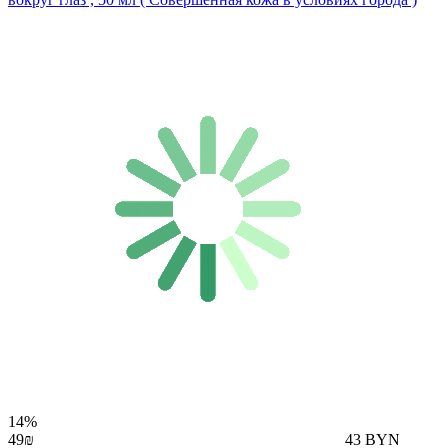
14%
49₪
43 BYN