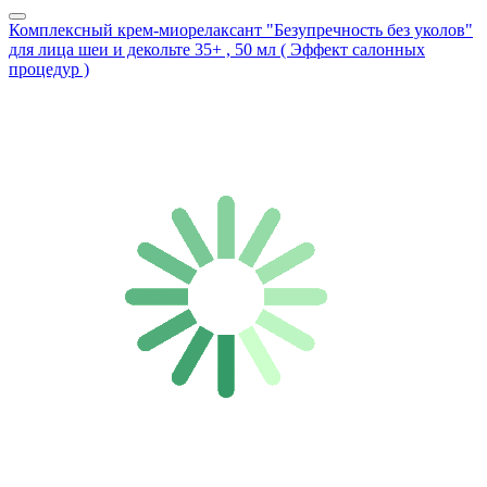
Комплексный крем-миорелаксант "Безупречность без уколов"
для лица шеи и декольте 35+ , 50 мл ( Эффект салонных
процедур )