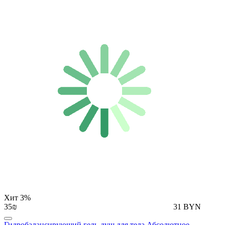
Хит
3%
35₪
31 BYN
Гидробалансирующий гель-душ для тела Абсолютное