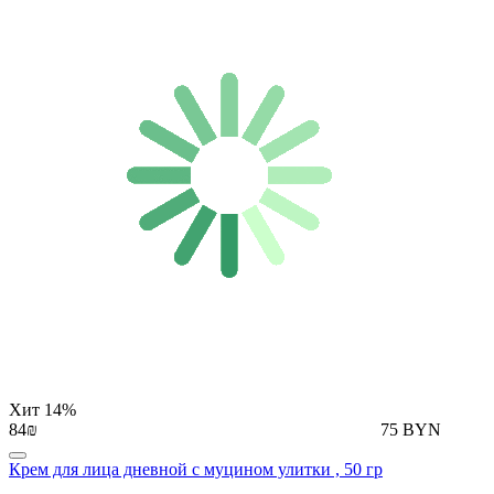
Хит
14%
84₪
75 BYN
Крем для лица дневной с муцином улитки , 50 гр