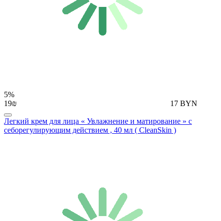
5%
19₪
17 BYN
Легкий крем для лица « Увлажнение и матирование » с
себорегулирующим действием , 40 мл ( CleanSkin )