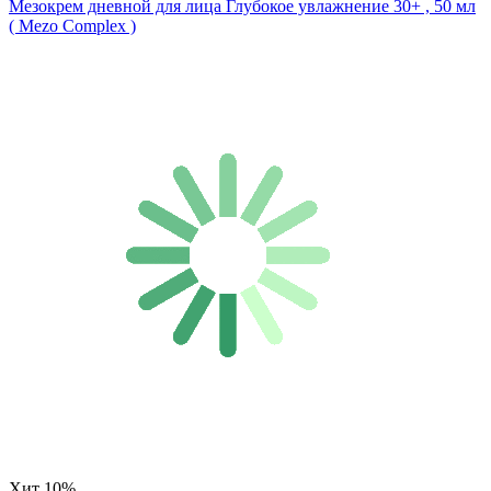
Мезокрем дневной для лица Глубокое увлажнение 30+ , 50 мл
( Mezo Complex )
Хит
10%