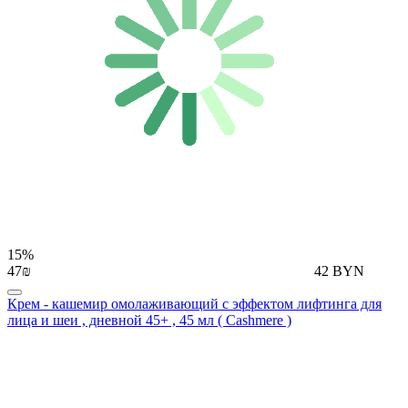
15%
47₪
42 BYN
Крем - кашемир омолаживающий с эффектом лифтинга для
лица и шеи , дневной 45+ , 45 мл ( Cashmere )