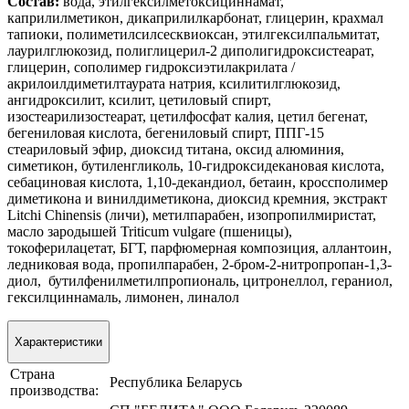
Состав:
вода, этилгексилметоксициннамат,
каприлилметикон, дикаприлилкарбонат, глицерин, крахмал
тапиоки, полиметилсилсесквиоксан, этилгексилпальмитат,
лаурилглюкозид, полиглицерил-2 диполигидроксистеарат,
глицерин, сополимер гидроксиэтилакрилата /
акрилоилдиметилтаурата натрия, ксилитилглюкозид,
ангидроксилит, ксилит, цетиловый спирт,
изостеарилизостеарат, цетилфосфат калия, цетил бегенат,
бегениловая кислота, бегениловый спирт, ППГ-15
стеариловый эфир, диоксид титана, оксид алюминия,
симетикон, бутиленгликоль, 10-гидроксидекановая кислота,
себациновая кислота, 1,10-декандиол, бетаин, кроссполимер
диметикона и винилдиметикона, диоксид кремния, экстракт
Litchi Chinensis (личи), метилпарабен, изопропилмиристат,
масло зародышей Triticum vulgare (пшеницы),
токоферилацетат, БГТ, парфюмерная композиция, аллантоин,
ледниковая вода, пропилпарабен, 2-бром-2-нитропропан-1,3-
диол, бутилфенилметилпропиональ, цитронеллол, гераниол,
гексилциннамаль, лимонен, линалол
Характеристики
Страна
Республика Беларусь
производства: