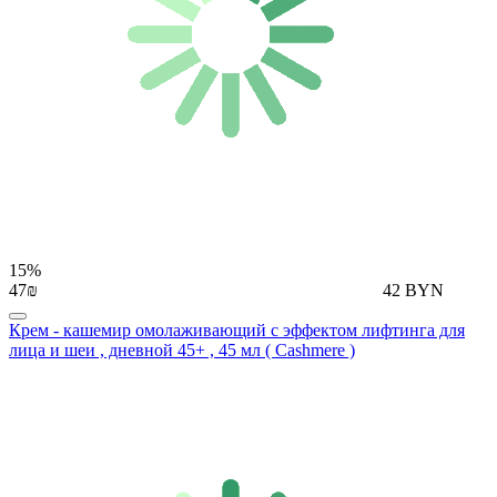
15%
47₪
42 BYN
Крем - кашемир омолаживающий с эффектом лифтинга для
лица и шеи , дневной 45+ , 45 мл ( Cashmere )