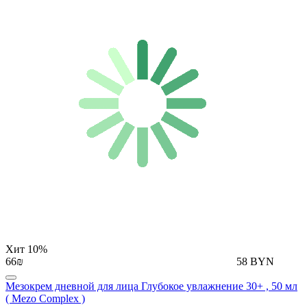
Хит
10%
66₪
58 BYN
Мезокрем дневной для лица Глубокое увлажнение 30+ , 50 мл
( Mezo Complex )