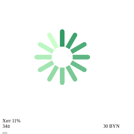
Хит
11%
34₪
30 BYN