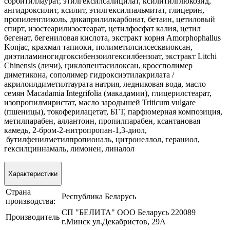
сорбитиллаурат, этилгексилсалицилат, ксилитилглюкозид,
ангидроксилит, ксилит, этилгексилпальмитат, глицерин,
пропиленгликоль, дикаприлилкарбонат, бетаин, цетиловый
спирт, изостеарилизостеарат, цетилфосфат калия, цетил
бегенат, бегениловая кислота, экстракт корня Amorphophallus
Konjac, крахмал тапиоки, полиметилсилсесквиоксан,
диэтиламиногидгоксибензоилгексилбензоат, экстракт Litchi
Chinensis (личи), циклопентасилоксан, кроссполимер
диметикона, сополимер гидроксиэтилакрилата /
акрилоилдиметилтаурата натрия, ледниковая вода, масло
семян Macadamia Integrifolia (макадамии), глицерилстеарат,
изопропилмиристат, масло зародышей Triticum vulgare
(пшеницы), токоферилацетат, БГТ, парфюмерная композиция,
метилпарабен, аллантоин, пропилпарабен, ксантановая
камедь, 2-бром-2-нитропропан-1,3-диол,
бутилфенилметилпропиональ, цитронеллол, гераниол,
гексилциннамаль, лимонен, линалол
Характеристики
Страна
Республика Беларусь
производства:
СП "БЕЛИТА" ООО Беларусь 220089
Производитель
г.Минск ул.Декабристов, 29А