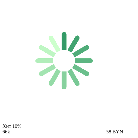
Хит
10%
66₪
58 BYN