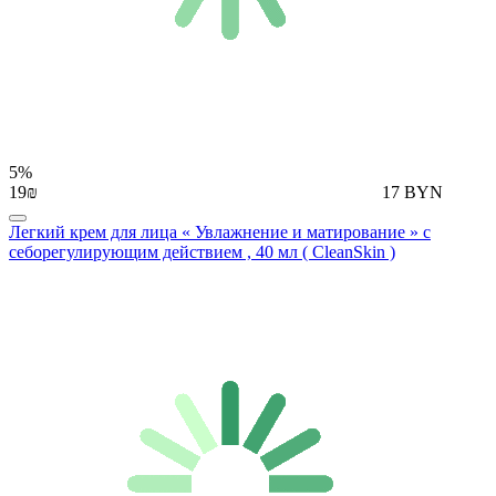
5%
19₪
17 BYN
Легкий крем для лица « Увлажнение и матирование » с
себорегулирующим действием , 40 мл ( CleanSkin )