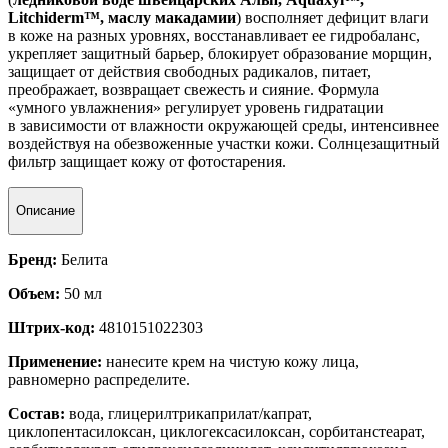
Litchiderm™, маслу макадамии
) восполняет дефицит влаги
в коже на разных уровнях, восстанавливает ее гидробаланс,
укрепляет защитный барьер, блокирует образование морщин,
защищает от действия свободных радикалов, питает,
преображает, возвращает свежесть и сияние. Формула
«умного увлажнения» регулирует уровень гидратации
в зависимости от влажности окружающей среды, интенсивнее
воздействуя на обезвоженные участки кожи. Солнцезащитный
фильтр защищает кожу от фотостарения.
Описание
Бренд:
Белита
Объем:
50 мл
Штрих-код:
4810151022303
Применение:
нанесите крем на чистую кожу лица,
равномерно распределите.
Состав:
вода, глицерилтрикаприлат/капрат,
циклопентасилоксан, циклогексасилоксан, сорбитанстеарат,