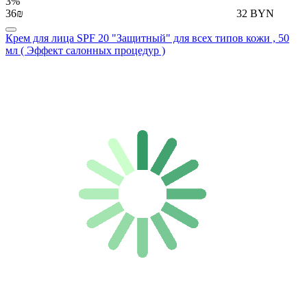
3%
36₪
32 BYN
Крем для лица SPF 20 "Защитный" для всех типов кожи , 50
мл ( Эффект салонных процедур )