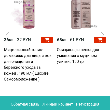
36₪
32 BYN
68₪
61 BYN
Мицеллярный тоник-
Очищающая пенка для
демакияж для лица и век
умывания с муцином
для очищения и
улитки , 150 гр
бережного ухода за
кожей , 190 мл ( LuxCare
Самоомоложение )
Обратная связь
Личный кабинет
Регистрация