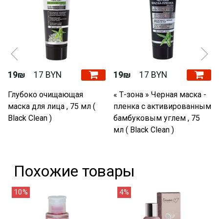
19₪
17 BYN
19₪
17 BYN
Глубоко очищающая
« Т-зона » Черная маска -
маска для лица , 75 мл (
пленка с активированным
Black Clean )
бамбуковым углем , 75
мл ( Black Clean )
Похожие товары
10%
4%