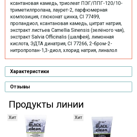
ксантановая камедь, триолеат ПЭГ/ППГ-120/10-
триметилпропана, лаурет-2, парфюмерная
композиция, глюконат цинка, CI 77499,
пропандиол, ксантановая камедь, цитрат натрия,
экстракт листьев Camellia Sinensis (зелёного чая),
экстракт Salvia Officinalis (шалфея), лимонная
кислота, ЭДТА динатрия, CI 77266, 2-бром-2-
нитропропан-1,3-диол, хлорид натрия, линалол
Характеристики
Отзывы
Продукты линии
Хит
Хит