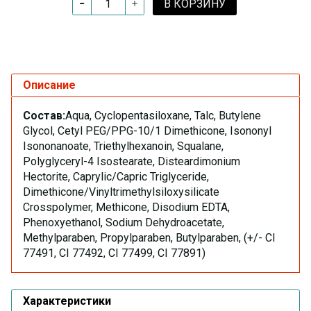
В КОРЗИНУ
Описание
Состав:
Aqua, Cyclopentasiloxane, Talc, Butylene
Glycol, Cetyl PEG/PPG-10/1 Dimethicone, Isononyl
Isononanoate, Triethylhexanoin, Squalane,
Polyglyceryl-4 Isostearate, Disteardimonium
Hectorite, Caprylic/Capric Triglyceride,
Dimethicone/Vinyltrimethylsiloxysilicate
Crosspolymer, Methicone, Disodium EDTA,
Phenoxyethanol, Sodium Dehydroacetate,
Methylparaben, Propylparaben, Butylparaben, (+/- CI
77491, CI 77492, CI 77499, CI 77891)
Характеристики