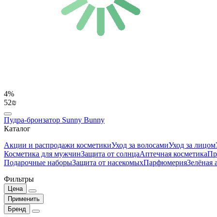
4%
52₪
Пудра-бронзатор Sunny Bunny
Каталог
Акции и распродажи косметики
Уход за волосами
Уход за лицом
Косметика для мужчин
Защита от солнца
Аптечная косметика
Пр
Подарочные наборы
Защита от насекомых
Парфюмерия
Зелёная 
Фильтры
Цена
Применить
Бренд