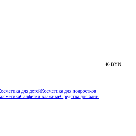
46 BYN
Косметика для детей
Косметика для подростков
косметика
Салфетки влажные
Средства для бани