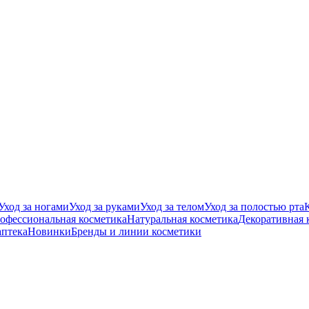
Уход за ногами
Уход за руками
Уход за телом
Уход за полостью рта
офессиональная косметика
Натуральная косметика
Декоративная 
аптека
Новинки
Бренды и линии косметики