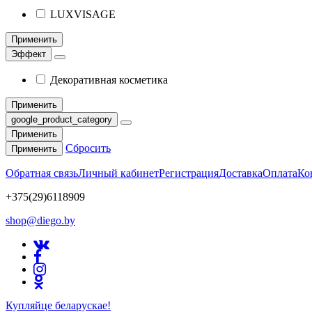
LUXVISAGE
Применить
Эффект
Декоративная косметика
Применить
google_product_category
Применить
Сбросить
Применить
Обратная связь
Личный кабинет
Регистрация
Доставка
Оплата
Ко
+375(29)6118909
shop@diego.by
Купляйце беларускае!