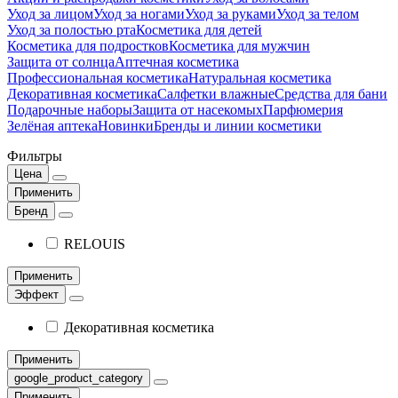
Уход за лицом
Уход за ногами
Уход за руками
Уход за телом
Уход за полостью рта
Косметика для детей
Косметика для подростков
Косметика для мужчин
Защита от солнца
Аптечная косметика
Профессиональная косметика
Натуральная косметика
Декоративная косметика
Салфетки влажные
Средства для бани
Подарочные наборы
Защита от насекомых
Парфюмерия
Зелёная аптека
Новинки
Бренды и линии косметики
Фильтры
Цена
Применить
Бренд
RELOUIS
Применить
Эффект
Декоративная косметика
Применить
google_product_category
Применить