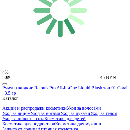
4%
50₪
45 BYN
Румяна жидкие Relouis Pro All-In-One Liquid Blush тон 01 Coral
, 3.5 гр
Каталог
Акции и распродажи косметики
Уход за волосами
Уход за лицом
Уход за ногами
Уход за руками
Уход за телом
Уход за полостью рта
Косметика для детей
Косметика для подростков
Косметика для мужчин
Защита от солнца
Аптечная косметика