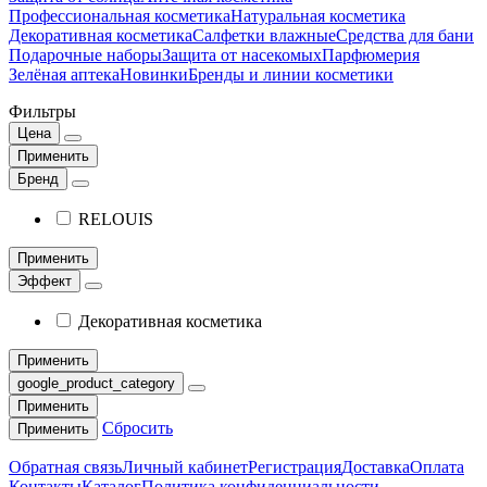
Профессиональная косметика
Натуральная косметика
Декоративная косметика
Салфетки влажные
Средства для бани
Подарочные наборы
Защита от насекомых
Парфюмерия
Зелёная аптека
Новинки
Бренды и линии косметики
Фильтры
Цена
Применить
Бренд
RELOUIS
Применить
Эффект
Декоративная косметика
Применить
google_product_category
Применить
Сбросить
Применить
Обратная связь
Личный кабинет
Регистрация
Доставка
Оплата
Контакты
Каталог
Политика конфиденциальности