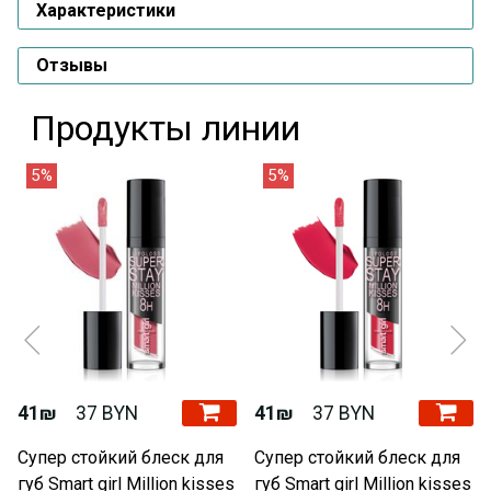
Характеристики
Отзывы
Продукты линии
5%
5%
41₪
37 BYN
41₪
37 BYN
Супер стойкий блеск для
Супер стойкий блеск для
губ Smart girl Million kisses
губ Smart girl Million kisses