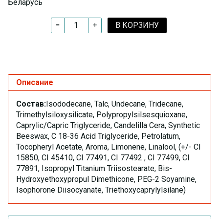
Беларусь
В КОРЗИНУ
Описание
Состав:
Isododecane, Talc, Undecane, Tridecane,
Trimethylsiloxysilicate, Polypropylsilsesquioxane,
Caprylic/Capric Triglyceride, Candelilla Cera, Synthetic
Beeswax, C 18-36 Acid Triglyceride, Petrolatum,
Tocopheryl Acetate, Aroma, Limonene, Linalool, (+/- CI
15850, CI 45410, CI 77491, CI 77492 , CI 77499, CI
77891, Isopropyl Titanium Triisostearate, Bis-
Hydroxyethoxypropul Dimethicone, PEG-2 Soyamine,
Isophorone Diisocyanate, Triethoxycaprylylsilane)