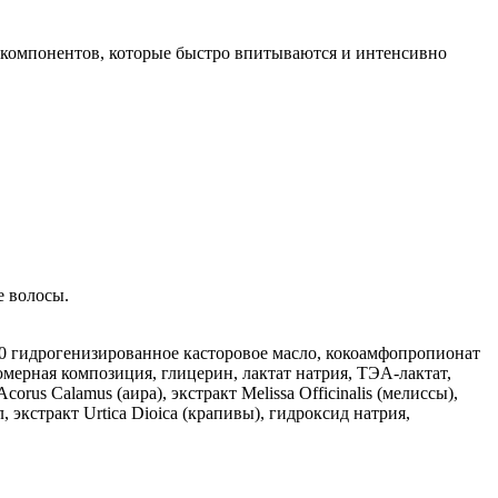
 компонентов, которые быстро впитываются и интенсивно
е волосы.
0 гидрогенизированное касторовое масло, кокоамфопропионат
ерная композиция, глицерин, лактат натрия, ТЭА-лактат,
us Calamus (аира), экстракт Melissa Officinalis (мелиссы),
, экстракт Urtica Dioica (крапивы), гидроксид натрия,