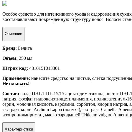
Особое средство для интенсивного ухода и оздоровления сух
восстанавливают поврежденную структуру волос. Волосы стан
Описание
Бренд:
Белита
Объем:
250 мл
Штрих-код:
4810151013301
Применение:
нанесите средство на чистые, слегка подсушенны
Не смывать!
Состав:
вода, ПЭГ/ППГ-15/15 ацетат диметикона, ацетат ПЭГ
натрия, фосфат гидроксиэтилцетилдимония, поликватениум-16,
серин, молочная кислота, карбамид, сорбитол, хлорид натрия, а
экстракт корня Arctium Lappa (лопуха), экстракт Camellia Sinen
изопропилмиристат, масло зародышей Triticum vulgare (пшениц
Характеристики