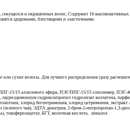
их, секущихся и окрашенных волос. Содержит 16 высокоактивных
овятся здоровыми, блестящими и эластичными.
е или сухие волосы. Для лучшего распределения сразу расчешит
/ППГ-15/15 аллилового эфира, ПЭГ/ППГ-15/15 сополимер, ПЭГ-4
 лаурилдимониум гидроксипропил гидролизат коллагена, парфюм
ллантоин, хлорид бегентримония, хлорид цетримония, экстракт Acor
sis (зеленого чая), ЭДТА динатрия, 2-бром-2-нитропропан-1,3-диол
ы), токоферилацетат, БГТ, молочная кислота, линалол