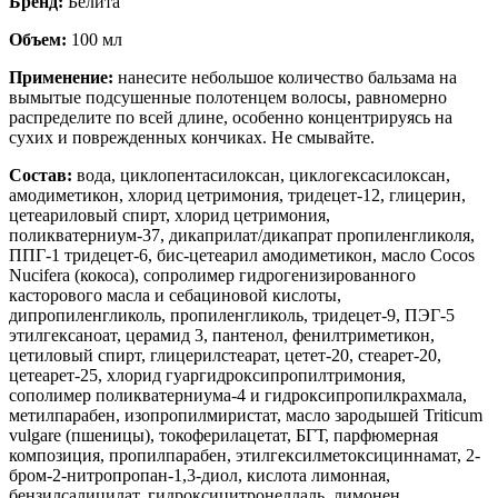
Бренд:
Белита
Объем:
100 мл
Применение:
нанесите небольшое количество бальзама на
вымытые подсушенные полотенцем волосы, равномерно
распределите по всей длине, особенно концентрируясь на
сухих и поврежденных кончиках. Не смывайте.
Состав:
вода, циклопентасилоксан, циклогексасилоксан,
амодиметикон, хлорид цетримония, тридецет-12, глицерин,
цетеариловый спирт, хлорид цетримония,
поликватерниум-37, дикаприлат/дикапрат пропиленгликоля,
ППГ-1 тридецет-6, бис-цетеарил амодиметикон, масло Cocos
Nucifera (кокоса), сопролимер гидрогенизированного
касторового масла и себациновой кислоты,
дипропиленгликоль, пропиленгликоль, тридецет-9, ПЭГ-5
этилгексаноат, церамид 3, пантенол, фенилтриметикон,
цетиловый спирт, глицерилстеарат, цетет-20, стеарет-20,
цетеарет-25, хлорид гуаргидроксипропилтримония,
сополимер поликватерниума-4 и гидроксипропилкрахмала,
метилпарабен, изопропилмиристат, масло зародышей Triticum
vulgare (пшеницы), токоферилацетат, БГТ, парфюмерная
композиция, пропилпарабен, этилгексилметоксициннамат, 2-
бром-2-нитропропан-1,3-диол, кислота лимонная,
бензилсалицилат, гидроксицитронеллаль, лимонен