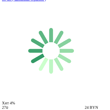
Хит
4%
27₪
24 BYN