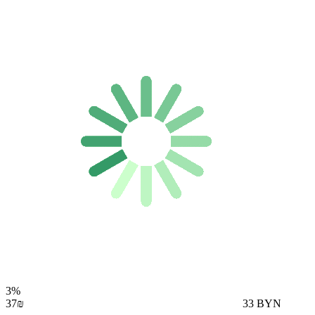
3%
37₪
33 BYN