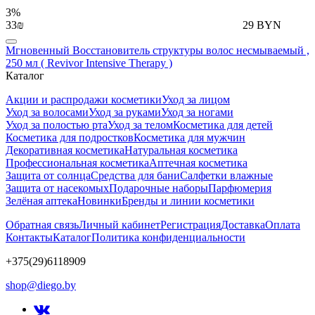
3%
33₪
29 BYN
Мгновенный Восстановитель структуры волос несмываемый ,
250 мл ( Revivor Intensive Therapy )
Каталог
Акции и распродажи косметики
Уход за лицом
Уход за волосами
Уход за руками
Уход за ногами
Уход за полостью рта
Уход за телом
Косметика для детей
Косметика для подростков
Косметика для мужчин
Декоративная косметика
Натуральная косметика
Профессиональная косметика
Аптечная косметика
Защита от солнца
Средства для бани
Салфетки влажные
Защита от насекомых
Подарочные наборы
Парфюмерия
Зелёная аптека
Новинки
Бренды и линии косметики
Обратная связь
Личный кабинет
Регистрация
Доставка
Оплата
Контакты
Каталог
Политика конфиденциальности
+375(29)6118909
shop@diego.by