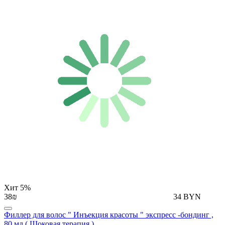
Хит
5%
38₪
34 BYN
Филлер для волос " Инъекция красоты " экспресс -бондинг ,
80 мл ( Шоковая терапия )