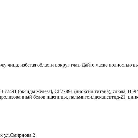
 лица, избегая области вокруг глаз. Дайте маске полностью вы
I 77491 (оксиды железа), CI 77891 (диоксид титана), слюда, ПЭ
гидролизованный белок пшеницы, пальмитоилдекапептид-21, цинк
к ул.Смирнова 2