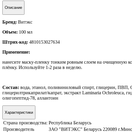
Описание
Бренд:
Витэкс
Объем:
100 мл
Штрих-код:
4810153027634
Применение:
нанесите маску-пленку тонким ровным слоем на очищенную кожу
плёнку. Используйте 1-2 раза в неделю.
Состав:
вода, этанол, поливиниловый спирт, глицерин, ПВП, C
глицерилтрикаприлат/капрат, экстракт Laminaria Ochroleuca, 
олигопептид-78, аллантоин
Характеристики
Страна производства:
Республика Беларусь
Производитель
ЗАО "ВИТЭКС" Беларусь 220089 г.Минс