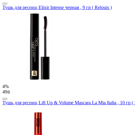
Тушь для ресниц Elixir Intense черная , 9 гр ( Relouis )
4%
49₪
Тушь для ресниц Lift Up & Volume Mascara La Mia Italia , 10 гр ( 