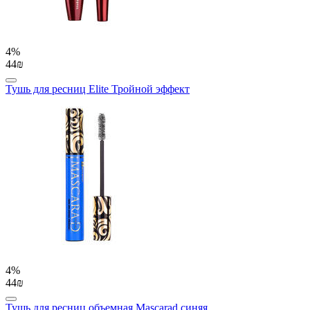
4%
44₪
Тушь для ресниц Elite Тройной эффект
4%
44₪
Тушь для ресниц объемная Mascarad синяя