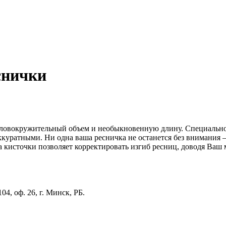
снички
овокружительный объем и необыкновенную длину. Cпециально р
аккуратными. Ни одна ваша ресничка не останется без внимания
ма кисточки позволяет корректировать изгиб ресниц, доводя Ваш
4, оф. 26, г. Минск, РБ.