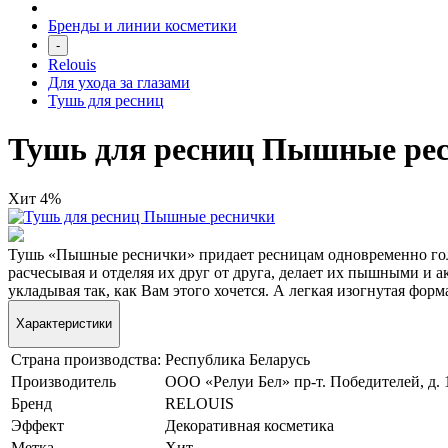
Бренды и линии косметики
-
Relouis
Для ухода за глазами
Тушь для ресниц
Тушь для ресниц Пышные ре
Хит
4%
Тушь «Пышные реснички» придает ресницам одновременно гол
расчесывая и отделяя их друг от друга, делает их пышными и 
укладывая так, как Вам этого хочется. А легкая изогнутая фор
Характеристики
Страна производства:
Республика Беларусь
Производитель
ООО «Релуи Бел» пр-т. Победителей, д. 10
Бренд
RELOUIS
Эффект
Декоративная косметика
Метка
Хит