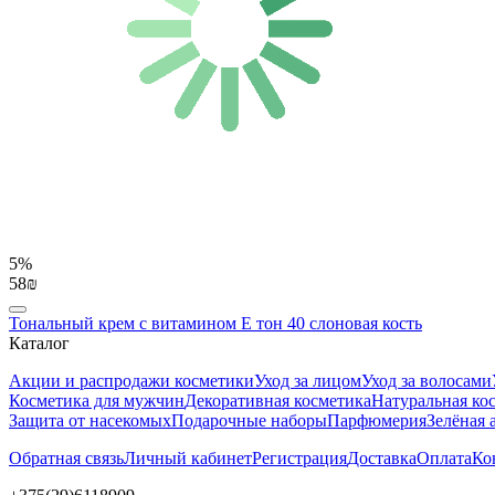
5%
58₪
Тональный крем с витамином E тон 40 слоновая кость
Каталог
Акции и распродажи косметики
Уход за лицом
Уход за волосами
Косметика для мужчин
Декоративная косметика
Натуральная ко
Защита от насекомых
Подарочные наборы
Парфюмерия
Зелёная 
Обратная связь
Личный кабинет
Регистрация
Доставка
Оплата
Ко