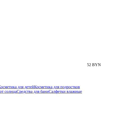
52 BYN
Косметика для детей
Косметика для подростков
от солнца
Средства для бани
Салфетки влажные