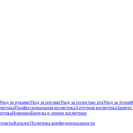
Уход за руками
Уход за ногами
Уход за полостью рта
Уход за телом
сметика
Профессиональная косметика
Аптечная косметика
Защита 
аптека
Новинки
Бренды и линии косметики
нтакты
Каталог
Политика конфиденциальности