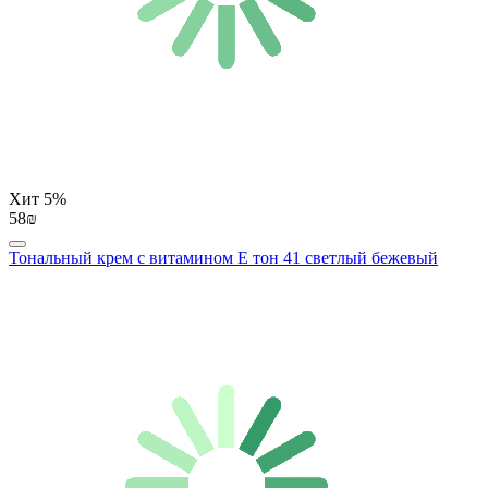
Хит
5%
58₪
Тональный крем с витамином E тон 41 светлый бежевый