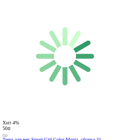
Хит
4%
50₪
Тени для век Smart Girl Color Mania, сборка 31