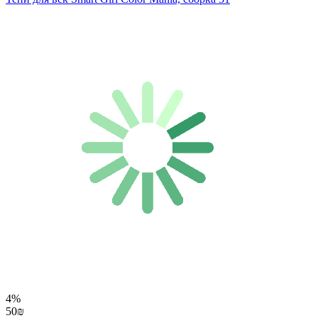
4%
50₪