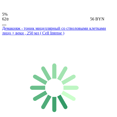
5%
62₪
56 BYN
Демакияж - тоник мицеллярный со стволовыми клетками
лицо + веки , 250 мл ( Cell Intense )