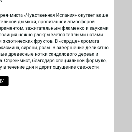
N
ея-миста «Чувственная Испания» окутает ваше
тельной дымкой, пропитанной атмосферой
ераментом, зажигательным фламенко и звуками
позиция нежно раскрывается теплыми нотами
и экзотических фруктов. В «сердце» аромата
жасмина, сирени, розы. В завершение деликатно
ые древесные нотки сандалового дерева и
а. Спрей-мист, благодаря специальной формуле,
 в течение дня и дарит ощущение свежести.
НУ