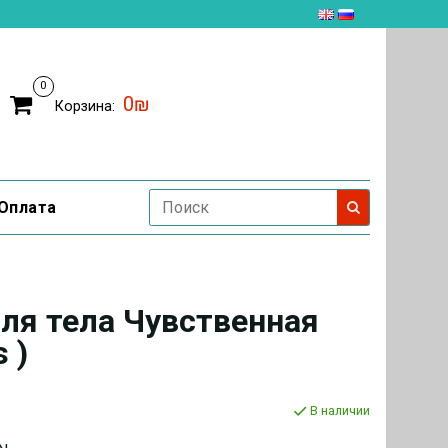
0
0₪
Корзина:
Оплата
ля тела Чувственная
 )
В наличии