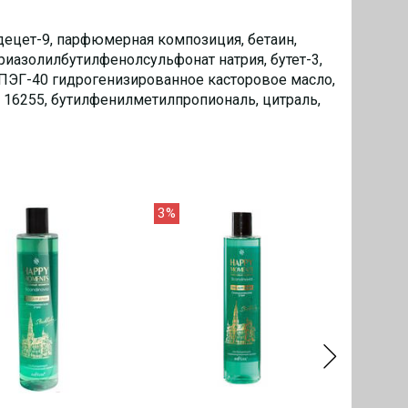
децет-9, парфюмерная композиция, бетаин,
риазолилбутилфенолсульфонат натрия, бутет-3,
, ПЭГ-40 гидрогенизированное касторовое масло,
I 16255, бутилфенилметилпропиональ, цитраль,
3%
4%