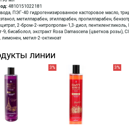
од:
4810151022181
вода, ПЭГ-40 гидрогенизированное касторовое масло, три
танол, метилпарабен, этилпарабен, пропилпарабен, бензот
лцитрат, 2-бром-2-нитропропан-1,3-диол, пентиленгликоль
-9, бисаболол, экстракт Rosa Damascena (цветков розы), C
, лимонен, метил-2-октиноат
дукты линии
3%
3%