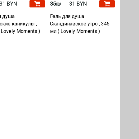
31 BYN
35₪
31 BYN
24₪
я душа
Гель для душа
Дезодор
ские каникулы ,
Скандинавское утро , 345
антипер
 Lovely Moments )
мл ( Lovely Moments )
«Романт
сухой кр
Lovely 