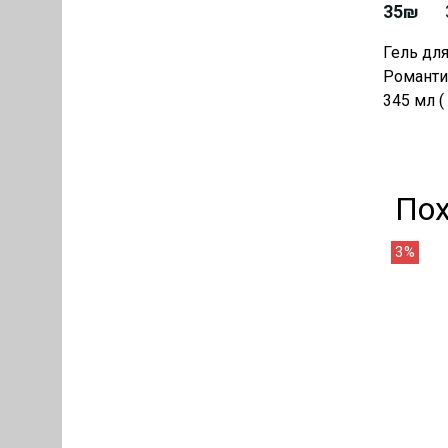
35₪
Гель дл
Романти
345 мл (
По
3%