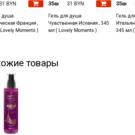
31 BYN
35₪
31 BYN
35₪
я душа
Гель для душа
Гель дл
ческая Франция ,
Чувственная Испания , 345
Итальян
 Lovely Moments )
мл ( Lovely Moments )
345 мл (
хожие товары