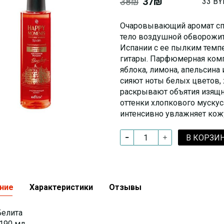
38₪
37₪
33 BY
Очаровывающий аромат спр
тело воздушной обворожи
Испании с ее пылким темп
гитары. Парфюмерная ком
яблока, лимона, апельсина 
сияют ноты белых цветов, 
раскрывают объятия изящн
оттенки хлопкового мускус
интенсивно увлажняет кожу
В КОРЗИ
ние
Характеристики
Отзывы
елита
190 мл