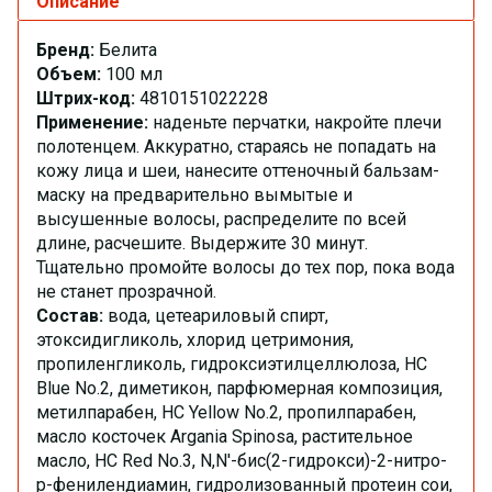
Описание
Бренд:
Белита
Объем:
100 мл
Штрих-код:
4810151022228
Применение:
наденьте перчатки, накройте плечи
полотенцем. Аккуратно, стараясь не попадать на
кожу лица и шеи, нанесите оттеночный бальзам-
маску на предварительно вымытые и
высушенные волосы, распределите по всей
длине, расчешите. Выдержите 30 минут.
Тщательно промойте волосы до тех пор, пока вода
не станет прозрачной.
Состав:
вода, цетеариловый спирт,
этоксидигликоль, хлорид цетримония,
пропиленгликоль, гидроксиэтилцеллюлоза, HC
Blue No.2, диметикон, парфюмерная композиция,
метилпарабен, HC Yellow No.2, пропилпарабен,
масло косточек Argania Spinosa, растительное
масло, HC Red No.3, N,N'-бис(2-гидрокси)-2-нитро-
р-фенилендиамин, гидролизованный протеин сои,