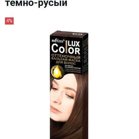
темно-русый
4%