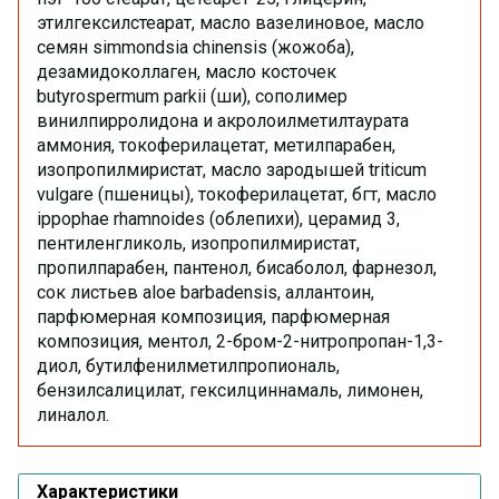
этилгексилстеарат, масло вазелиновое, масло
семян simmondsia chinensis (жожоба),
дезамидоколлаген, масло косточек
butyrospermum parkii (ши), сополимер
винилпирролидона и акролоилметилтаурата
аммония, токоферилацетат, метилпарабен,
изопропилмиристат, масло зародышей triticum
vulgare (пшеницы), токоферилацетат, бгт, масло
ippophae rhamnoides (облепихи), церамид 3,
пентиленгликоль, изопропилмиристат,
пропилпарабен, пантенол, бисаболол, фарнезол,
сок листьев aloe barbadensis, аллантоин,
парфюмерная композиция, парфюмерная
композиция, ментол, 2-бром-2-нитропропан-1,3-
диол, бутилфенилметилпропиональ,
бензилсалицилат, гексилциннамаль, лимонен,
линалол.
Характеристики